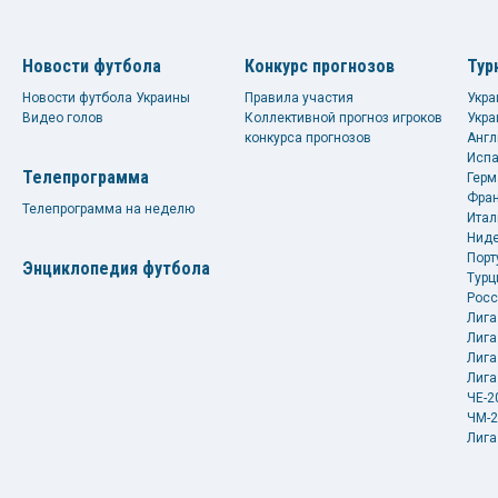
Новости футбола
Конкурс прогнозов
Тур
Новости футбола Украины
Правила участия
Укра
Видео голов
Коллективной прогноз игроков
Укра
конкурса прогнозов
Англ
Испа
Телепрограмма
Герм
Фран
Телепрограмма на неделю
Итал
Ниде
Порт
Энциклопедия футбола
Турц
Росс
Лига
Лига
Лига
Лига
ЧЕ-2
ЧМ-2
Лига