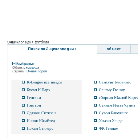
Энциклопедия футбола
Поиск по Энциклопедии »
объект
Выбраны:
Объект:
команда
Страна:
Южная Корея
K-League все звезды
Самсунг Блювингс
Бусан И′Парк
Сангму Гванчу
Генгхэм
сборная Южной Кореи
Гэнгвон
Сеннам Ильва Чунма
Дэджон Ситизен
Сувон Блюуингс
Инчон Юнайтед
Ульсан Хенде
Похан Стилерс
ФК Геннам