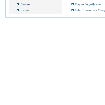
Левски
Пирин Гоце-Делчев
Литекс
ПФК Локомотив Мезд