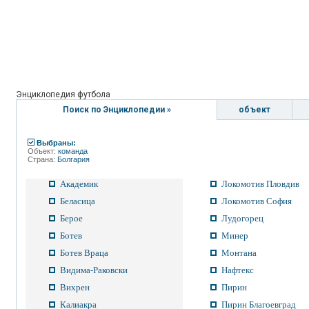
Энциклопедия футбола
Поиск по Энциклопедии »
объект
Выбраны:
Объект:
команда
Страна:
Болгария
Академик
Локомотив Пловдив
Беласица
Локомотив София
Берое
Лудогорец
Ботев
Минер
Ботев Враца
Монтана
Видима-Раковски
Нафтекс
Вихрен
Пирин
Калиакра
Пирин Благоевград