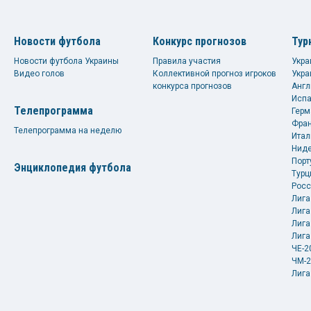
Новости футбола
Конкурс прогнозов
Тур
Новости футбола Украины
Правила участия
Укра
Видео голов
Коллективной прогноз игроков
Укра
конкурса прогнозов
Англ
Испа
Телепрограмма
Герм
Фран
Телепрограмма на неделю
Итал
Ниде
Порт
Энциклопедия футбола
Турц
Росс
Лига
Лига
Лига
Лига
ЧЕ-2
ЧМ-2
Лига