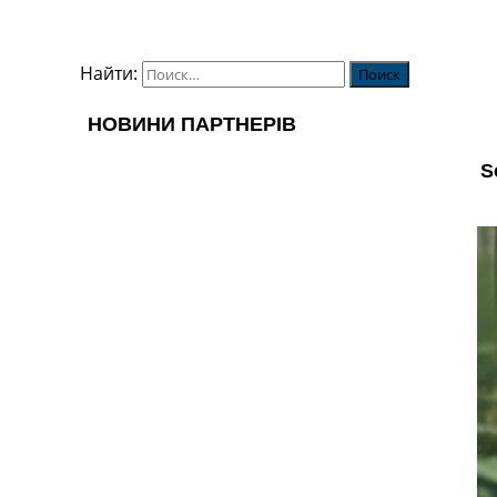
ТВ программа
RU
Найти:
UA
Categories
Главная
Новости футбола
Видео
Трансферы
Новости футбола Украины
Последние комментарии
Конкурс прогнозов
Логин
Рейтинги
Правила
Коллективный прогноз
Турниры
Чемпионат Мира
Украина. Премьер-Лига