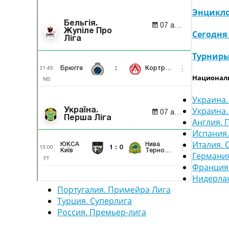
Энцикло
Сегодня
Турнир
Национал
Украина.
Украина.
Англия. 
Испания
Италия. 
Германия
Франция.
Нидерла
Португалия. Примейра Лига
Турция. Суперлига
Россия. Премьер-лига