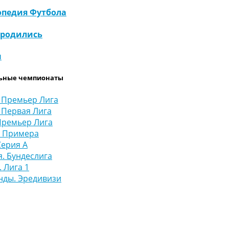
педия Футбола
 родились
ы
ьные чемпионаты
 Премьер Лига
 Первая Лига
Премьер Лига
. Примера
Серия А
. Бундеслига
 Лига 1
нды. Эредивизи