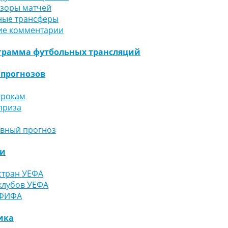
бзоры матчей
ные трансферы
ие комментарии
грамма футбольных трансляций
 прогнозов
грокам
приза
ивный прогноз
ги
стран УЕФА
клубов УЕФА
 ФИФА
ика