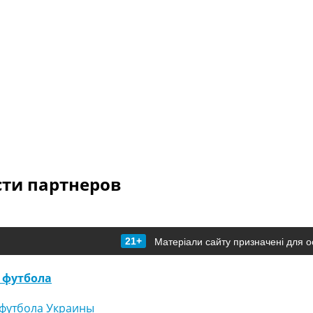
сти партнеров
21+
Матеріали сайту призначені для о
 футбола
футбола Украины