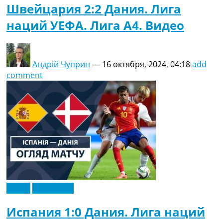
Швейцария 2:2 Дания. Лига
наций УЕФА. Лига A4. Видео
Андрій Чуприн
—
16 октября, 2024, 04:18
add
comment
Видео
Эксклюзив
Испания 1:0 Дания. Лига наций