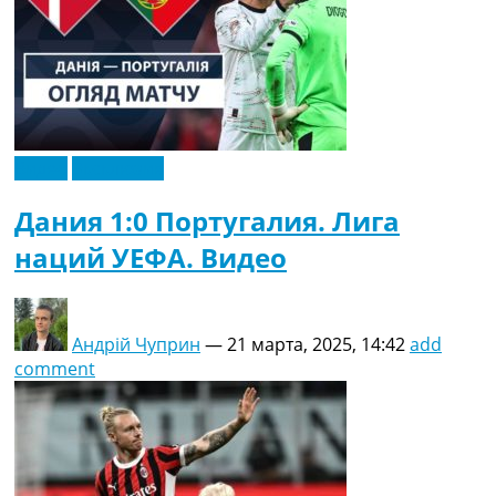
Видео
Эксклюзив
Дания 1:0 Португалия. Лига
наций УЕФА. Видео
Андрій Чуприн
—
21 марта, 2025, 14:42
add
comment