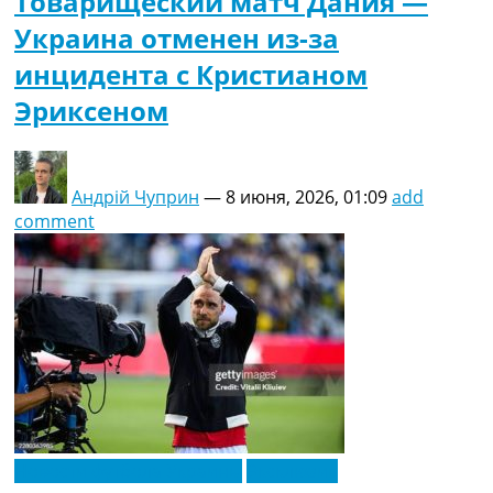
Товарищеский матч Дания —
Украина отменен из-за
инцидента с Кристианом
Эриксеном
Андрій Чуприн
—
8 июня, 2026, 01:09
add
comment
Новости футбола Украины
Эксклюзив