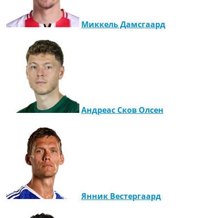
Миккель Дамсгаард
Андреас Сков Олсен
Янник Вестергаард