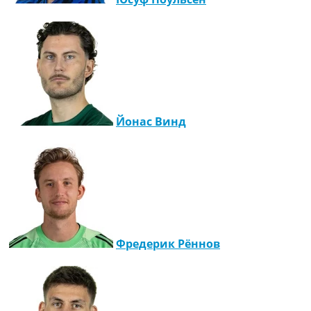
Йонас Винд
Фредерик Рённов