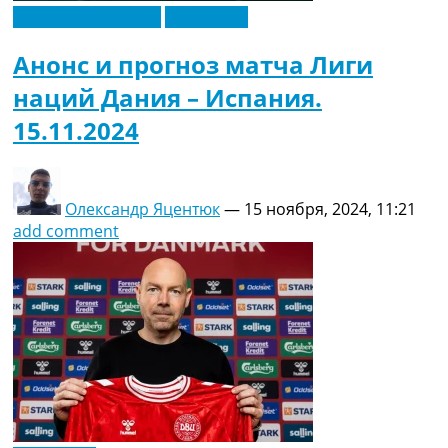
Лига конференций
Эксклюзив
Анонс и прогноз матча Лиги
наций Дания – Испания.
15.11.2024
Олександр Яцентюк
—
15 ноября, 2024, 11:21
add comment