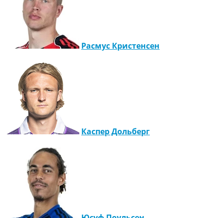
Расмус Кристенсен
Каспер Дольберг
Юсуф Поульсен