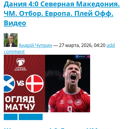
Дания 4:0 Северная Македония.
ЧМ. Отбор. Европа. Плей Офф.
Видео
Андрій Чуприн
—
27 марта, 2026, 04:20
add
comment
Видео
Эксклюзив