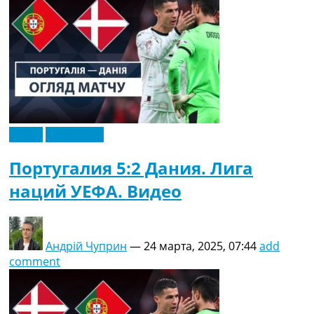
Видео
Эксклюзив
Португалия 5:2 Дания. Лига
наций УЕФА. Видео
Андрій Чуприн
—
24 марта, 2025, 07:44
add
comment