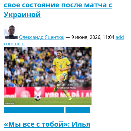
свое состояние после матча с
Украиной
Олександр Яцентюк
—
9 июня, 2026, 11:04
add
comment
Новости футбола Украины
Эксклюзив
«Мы все с тобой»: Илья