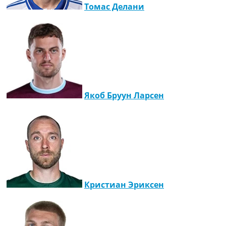
Томас Делани
Украина. Премьер-Лига
Украина. Первая Лига
Лига Чемпионов
Англия. Премьер Лига
Испания. Ла Лига
Другие Турниры >>>
Таблицы
Таблицы групп Чемпионата Мира
Якоб Бруун Ларсен
Украина. Премьер-Лига
Украина. Первая Лига
Лига Чемпионов. Таблицы групп
Англия. Премьер-Лига
Испания. Ла Лига
Все таблицы >>>
Рейтинги
Рейтинг стран УЕФА
Кристиан Эриксен
Рейтинг клубов УЕФА
Рейтинг ФИФА
ТВ программа