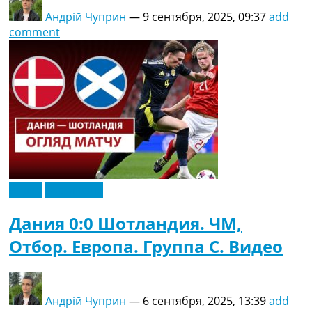
Андрій Чуприн
—
9 сентября, 2025, 09:37
add
comment
Видео
Эксклюзив
Дания 0:0 Шотландия. ЧМ,
Отбор. Европа. Группа C. Видео
Андрій Чуприн
—
6 сентября, 2025, 13:39
add