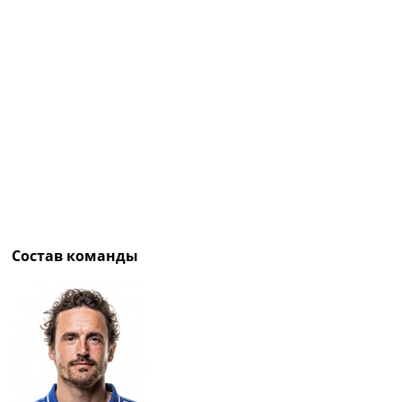
Рейтинг ФИФА
ТВ программа
RU
UA
Categories
Главная
Новости футбола
Видео
Трансферы
Новости футбола Украины
Состав команды
Последние комментарии
Конкурс прогнозов
Логин
Рейтинги
Правила
Коллективный прогноз
Турниры
Чемпионат Мира