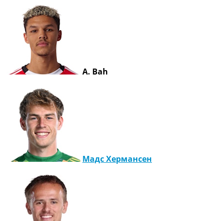
A. Bah
Мадс Хермансен