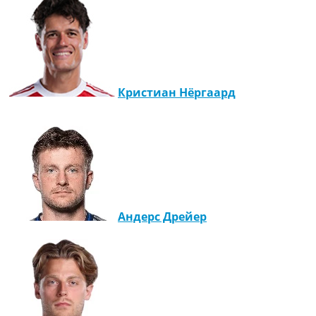
Кристиан Нёргаард
Андерс Дрейер