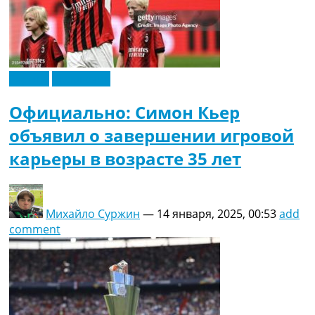
Европа
Эксклюзив
Официально: Симон Кьер
объявил о завершении игровой
карьеры в возрасте 35 лет
Михайло Суржин
—
14 января, 2025, 00:53
add
comment