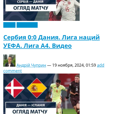
Видео
Эксклюзив
Сербия 0:0 Дания. Лига наций
УЕФА. Лига A4. Видео
Андрій Чуприн
—
19 ноября, 2024, 01:59
add
comment