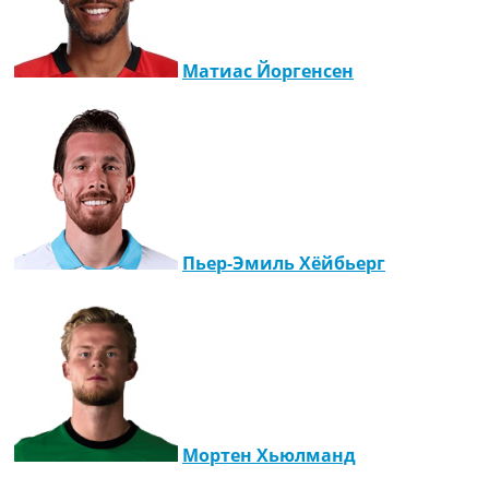
Матиас Йоргенсен
Пьер-Эмиль Хёйбьерг
Мортен Хьюлманд