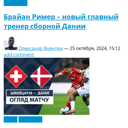
Эксклюзив
Брайан Ример – новый главный
тренер сборной Дании
Олександр Яцентюк
—
25 октября, 2024, 15:12
add comment
Видео
Эксклюзив