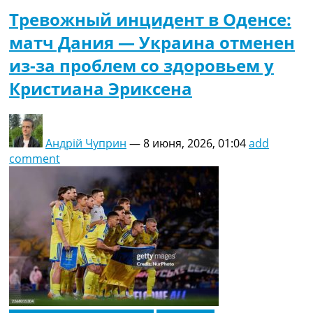
Тревожный инцидент в Оденсе:
матч Дания — Украина отменен
из-за проблем со здоровьем у
Кристиана Эриксена
Андрій Чуприн
—
8 июня, 2026, 01:04
add
comment