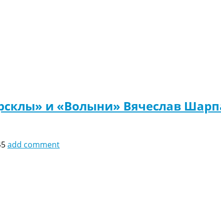
рсклы» и «Волыни» Вячеслав Шарп
45
add comment