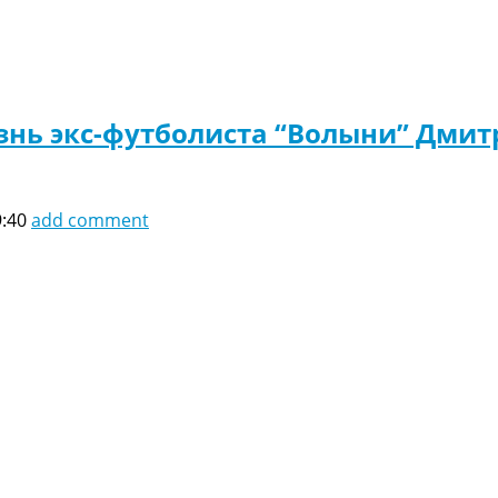
знь экс-футболиста “Волыни” Дмит
9:40
add comment