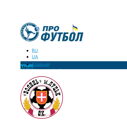
RU
UA
Главная
Меню
Новости футбола
Видео
Трансферы
Новости футбола Украины
Последние комментарии
Конкурс прогнозов
Логин
Рейтинги
Правила
Коллективный прогноз