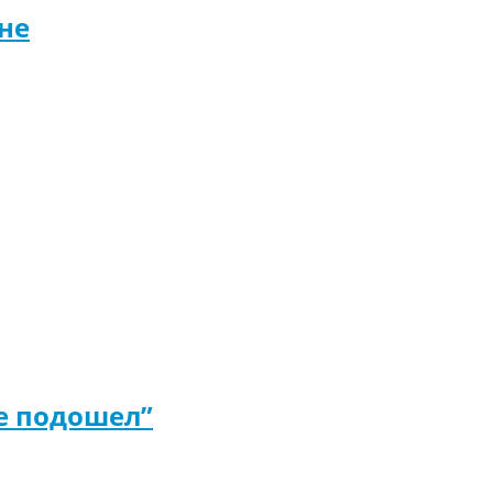
не
е подошел”