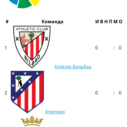
Украина. Премьер-Лига
Украина. Первая Лига
Лига Чемпионов
#
Команда
И
В
Н
П
М
О
Англия. Премьер Лига
Испания. Ла Лига
Другие Турниры >>>
Таблицы
1
0
:
0
Таблицы групп Чемпионата Мира
Украина. Премьер-Лига
Украина. Первая Лига
Лига Чемпионов. Таблицы групп
Атлетик Бильбао
Англия. Премьер-Лига
Испания. Ла Лига
Все таблицы >>>
Рейтинги
2
0
:
0
Рейтинг стран УЕФА
Рейтинг клубов УЕФА
Рейтинг ФИФА
Атлетико
ТВ программа