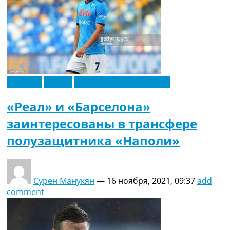
Испания
Италия
Футбольные трансферы
«Реал» и «Барселона»
заинтересованы в трансфере
полузащитника «Наполи»
Сурен Манукян
—
16 ноября, 2021, 09:37
add
comment