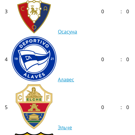
3
0
:
0
Осасуна
4
0
:
0
Алавес
5
0
:
0
Эльче