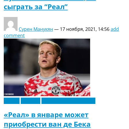
сыграть за “Реал”
Сурен Манукян
—
17 ноября, 2021, 14:56
add
comment
Англия
Испания
Футбольные трансферы
«Реал» в январе может
приобрести ван де Бека