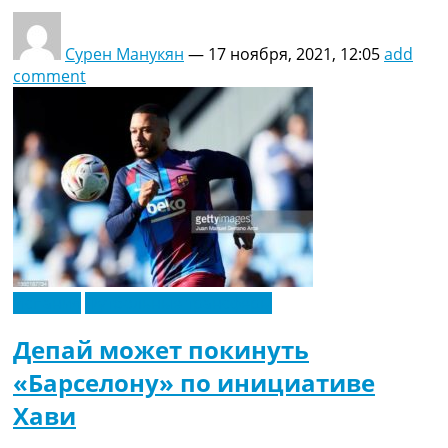
Сурен Манукян
—
17 ноября, 2021, 12:05
add
comment
Испания
Футбольные трансферы
Депай может покинуть
«Барселону» по инициативе
Хави