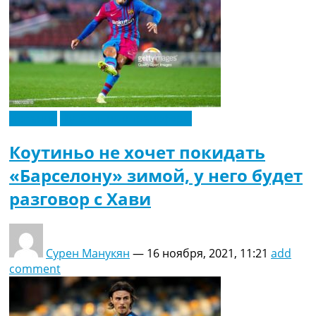
Испания
Футбольные трансферы
Коутиньо не хочет покидать
«Барселону» зимой, у него будет
разговор с Хави
Сурен Манукян
—
16 ноября, 2021, 11:21
add
comment