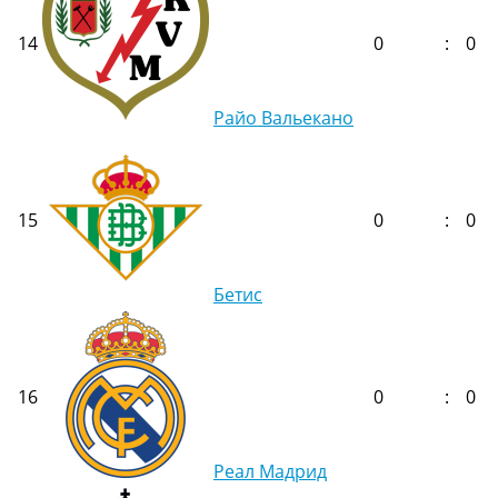
14
0
:
0
Райо Вальекано
15
0
:
0
Бетис
16
0
:
0
Реал Мадрид