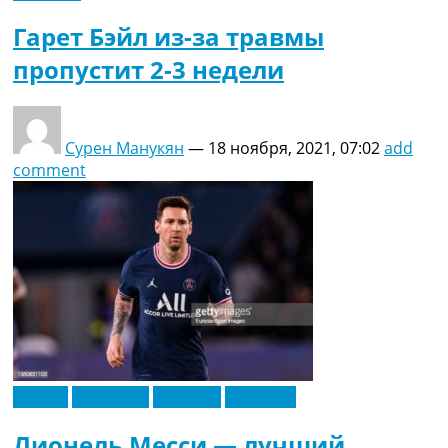
Гарет Бэйл из-за травмы
пропустит 2-3 недели
Сурен Манукян
—
18 ноября, 2021, 07:02
add
comment
Англия
Германия
Испания
Франция
Лионель Месси — лучший