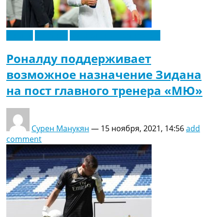
Англия
Испания
Футбольные трансферы
Роналду поддерживает
возможное назначение Зидана
на пост главного тренера «МЮ»
Сурен Манукян
—
15 ноября, 2021, 14:56
add
comment