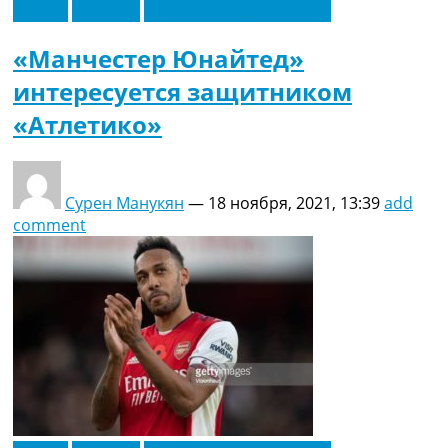
Англия
Испания
Футбольные трансферы
«Манчестер Юнайтед»
интересуется защитником
«Атлетико»
Сурен Манукян
—
18 ноября, 2021, 13:39
add
comment