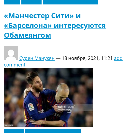
Англия
Испания
Футбольные трансферы
«Манчестер Сити» и
«Барселона» интересуются
Обамеянгом
Сурен Манукян
—
18 ноября, 2021, 11:21
add
comment
Испания
Футбольные трансферы