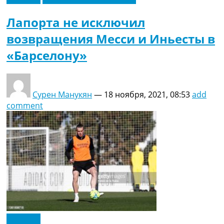
Лапорта не исключил
возвращения Месси и Иньесты в
«Барселону»
Сурен Манукян
—
18 ноября, 2021, 08:53
add
comment
Испания