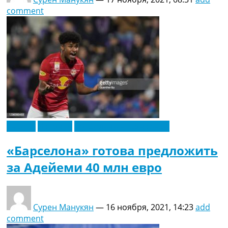
comment
Европа
Испания
Футбольные трансферы
«Барселона» готова предложить
за Адейеми 40 млн евро
Сурен Манукян
—
16 ноября, 2021, 14:23
add
comment