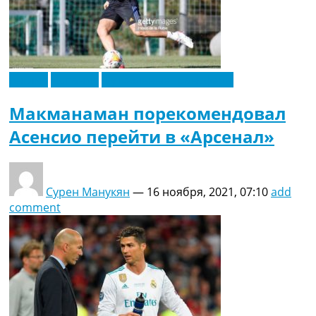
Англия
Испания
Футбольные трансферы
Макманаман порекомендовал
Асенсио перейти в «Арсенал»
Сурен Манукян
—
16 ноября, 2021, 07:10
add
comment