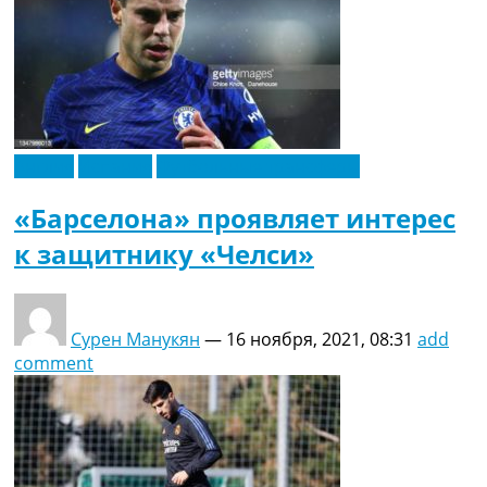
Англия
Испания
Футбольные трансферы
«Барселона» проявляет интерес
к защитнику «Челси»
Сурен Манукян
—
16 ноября, 2021, 08:31
add
comment