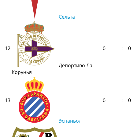
Сельта
12
0
:
0
Депортиво Ла-
Корунья
13
0
:
0
Эспаньол