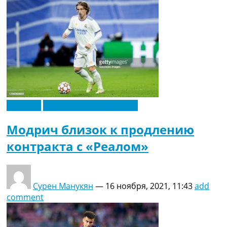
Испания
Футбольные трансферы
Модрич близок к продлению
контракта с «Реалом»
Сурен Манукян
—
16 ноября, 2021, 11:43
add
comment