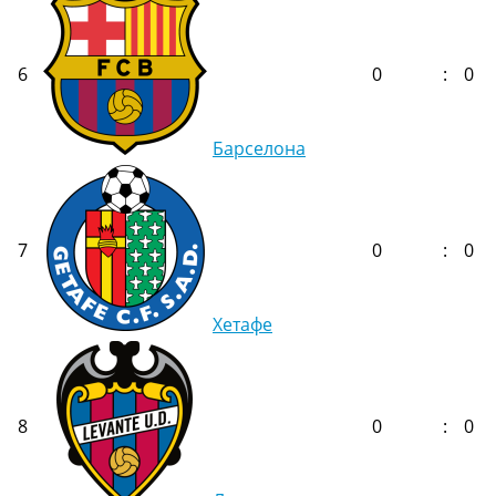
6
0
:
0
Барселона
7
0
:
0
Хетафе
8
0
:
0