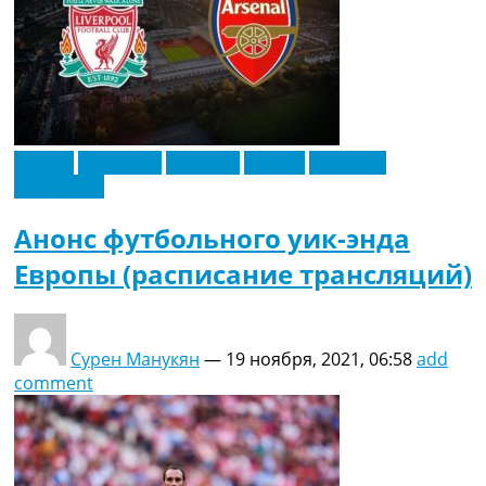
Англия
Германия
Испания
Италия
Франция
Эксклюзив
Анонс футбольного уик-энда
Европы (расписание трансляций)
Сурен Манукян
—
19 ноября, 2021, 06:58
add
comment