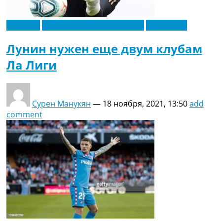
Испания
Новости футбола Украины
Эксклюзив
Лунин нужен еще двум клубам
Ла Лиги
Сурен Манукян
—
18 ноября, 2021, 13:50
add
comment