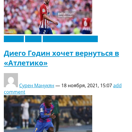
Испания
Италия
Футбольные трансферы
Диего Годин хочет вернуться в
«Атлетико»
Сурен Манукян
—
18 ноября, 2021, 15:07
add
comment