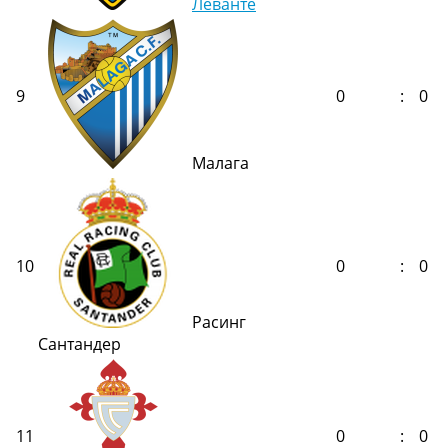
Леванте
9
0
:
0
Малага
10
0
:
0
Расинг
Сантандер
11
0
:
0