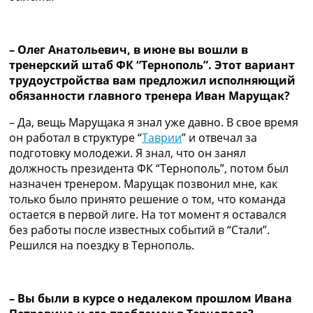
Рейтинг ФИФА
ТВ программа
– Олег Анатольевич, в июне вы вошли в
RU
тренерский штаб ФК “Тернополь”. Этот вариант
UA
трудоустройства вам предложил исполняющий
Categories
обязанности главного тренера Иван Марущак?
– Да, вещь Марущака я знал уже давно. В свое время
Главная
он работал в структуре “
Таврии
” и отвечал за
Новости футбола
подготовку молодежи. Я знал, что он занял
Видео
должность президента ФК “Тернополь”, потом был
Трансферы
назначен тренером. Марущак позвонил мне, как
Новости футбола Украины
только было принято решение о том, что команда
Последние комментарии
остается в первой лиге. На тот момент я оставался
Конкурс прогнозов
без работы после известных событий в “Стали”.
Логин
Решился на поездку в Тернополь.
Рейтинги
Правила
Коллективный прогноз
Турниры
– Вы были в курсе о недалеком прошлом Ивана
Чемпионат Мира