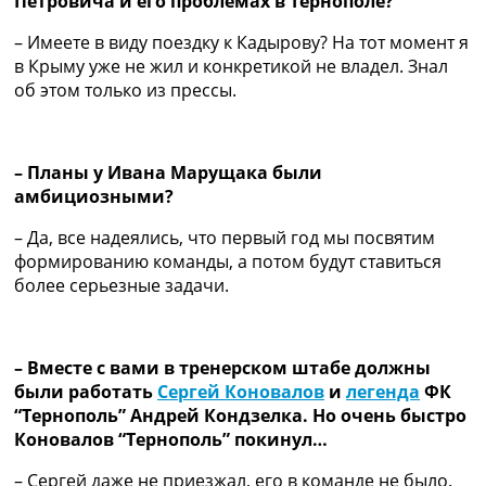
Петровича и его проблемах в Тернополе?
Украина. Премьер-Лига
Украина. Первая Лига
– Имеете в виду поездку к Кадырову? На тот момент я
Лига Чемпионов
в Крыму уже не жил и конкретикой не владел. Знал
Англия. Премьер Лига
об этом только из прессы.
Испания. Ла Лига
Другие Турниры >>>
Таблицы
– Планы у Ивана Марущака были
Таблицы групп Чемпионата Мира
амбициозными?
Украина. Премьер-Лига
Украина. Первая Лига
– Да, все надеялись, что первый год мы посвятим
Лига Чемпионов. Таблицы групп
формированию команды, а потом будут ставиться
Англия. Премьер-Лига
более серьезные задачи.
Испания. Ла Лига
Все таблицы >>>
Рейтинги
– Вместе с вами в тренерском штабе должны
Рейтинг стран УЕФА
были работать
Сергей Коновалов
и
легенда
ФК
Рейтинг клубов УЕФА
“Тернополь” Андрей Кондзелка. Но очень быстро
Рейтинг ФИФА
Коновалов “Тернополь” покинул…
ТВ программа
– Сергей даже не приезжал, его в команде не было.