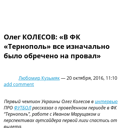
Коллективный прогноз
Турниры
Чемпионат Мира
Украина. Премьер-Лига
Украина. Первая Лига
Олег КОЛЕСОВ: «В ФК
Лига Чемпионов
Англия. Премьер Лига
«Тернополь» все изначально
Испания. Ла Лига
было обречено на провал»
Другие Турниры >>>
Таблицы
Таблицы групп Чемпионата Мира
Украина. Премьер-Лига
Любомир Кузьмяк
—
20 октября, 2016, 11:10
Украина. Первая Лига
add comment
Лига Чемпионов. Таблицы групп
Англия. Премьер-Лига
Испания. Ла Лига
Первый чемпион Украины Олег Колесов в
интервью
Все таблицы >>>
ПРО
ФУТБОЛ
рассказал о проведенном периоде в ФК
Рейтинги
“Тернополь”, работе с Иваном Марущаком и
Рейтинг стран УЕФА
перспективах аутсайдера первой лиги спастись от
Рейтинг клубов УЕФА
вылета.