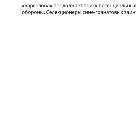
«Барселона» продолжает поиск потенциальных у
Турниры
обороны. Селекционеры сине-гранатовых заинт
Чемпионат Мира
Украина. Премьер-Лига
Украина. Первая Лига
Лига Чемпионов
Англия. Премьер Лига
Испания. Ла Лига
Другие Турниры >>>
Таблицы
Таблицы групп Чемпионата Мира
Украина. Премьер-Лига
Украина. Первая Лига
Лига Чемпионов. Таблицы групп
Англия. Премьер-Лига
Испания. Ла Лига
Все таблицы >>>
Рейтинги
Рейтинг стран УЕФА
Рейтинг клубов УЕФА
Рейтинг ФИФА