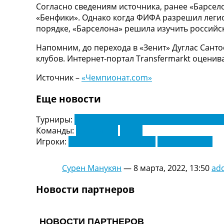
Согласно сведениям источника, ранее «Барсело
ТВ программа
«Бенфики». Однако когда ФИФА разрешил леги
RU
порядке, «Барселона» решила изучить российск
UA
Напомним, до перехода в «Зенит» Дуглас Санто
Categories
клубов. Интернет-портал Transfermarkt оценив
Источник –
«Чемпионат.com»
Главная
Новости футбола
Еще новости
Видео
Трансферы
Турниры:
Чемпионат Испании по футболу. Ла Л
Новости футбола Украины
Команды:
Барселона
Зенит
Последние комментарии
Игроки:
Алехандро Гримальдо
Дуглас Сантос
Конкурс прогнозов
Логин
Рейтинги
Сурен Манукян
—
8 марта, 2022, 13:50
ad
Правила
Новости партнеров
Коллективный прогноз
Турниры
Чемпионат Мира
Украина. Премьер-Лига