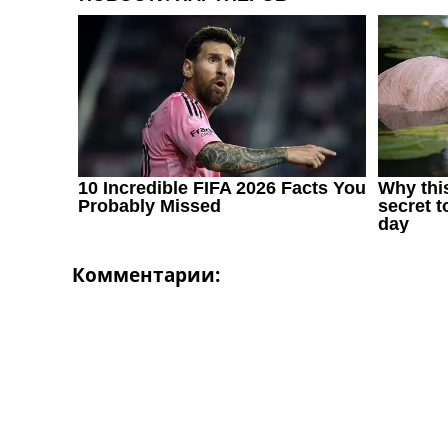
Украина. Первая Лига
Лига Чемпионов
Англия. Премьер Лига
Испания. Ла Лига
Другие Турниры >>>
Таблицы
Таблицы групп Чемпионата Мира
Украина. Премьер-Лига
Украина. Первая Лига
Лига Чемпионов. Таблицы групп
Англия. Премьер-Лига
Испания. Ла Лига
Комментарии:
Все таблицы >>>
Рейтинги
Рейтинг стран УЕФА
Рейтинг клубов УЕФА
Рейтинг ФИФА
ТВ программа