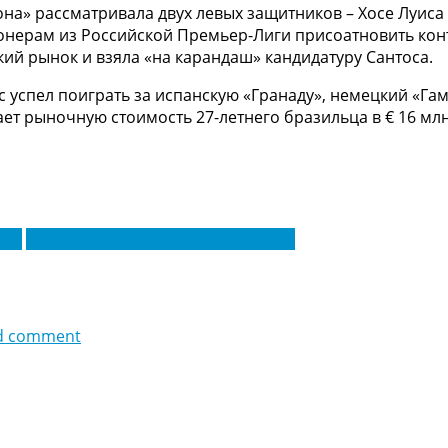
на» рассматривала двух левых защитников – Хосе Луиса
онерам из Российской Премьер-Лиги присоатновить кон
ий рынок и взяла «на карандаш» кандидатуру Сантоса.
с успел поиграть за испанскую «Гранаду», немецкий «Гам
ает рыночную стоимость 27-летнего бразильца в € 16 млн
ига
Чемпионат России. Премьер-Лига
d comment