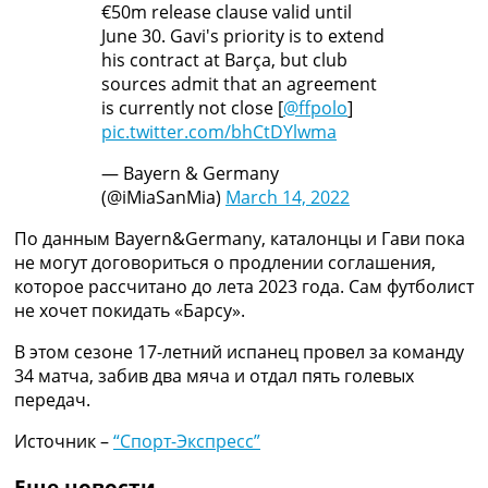
€50m release clause valid until
Рейтинг ФИФА
June 30. Gavi's priority is to extend
ТВ программа
his contract at Barça, but club
RU
sources admit that an agreement
UA
is currently not close [
@ffpolo
]
pic.twitter.com/bhCtDYlwma
Categories
— Bayern & Germany
Главная
(@iMiaSanMia)
March 14, 2022
Новости футбола
По данным Bayern&Germany, каталонцы и Гави пока
Видео
не могут договориться о продлении соглашения,
Трансферы
которое рассчитано до лета 2023 года. Сам футболист
Новости футбола Украины
не хочет покидать «Барсу».
Последние комментарии
Конкурс прогнозов
В этом сезоне 17-летний испанец провел за команду
Логин
34 матча, забив два мяча и отдал пять голевых
Рейтинги
передач.
Правила
Коллективный прогноз
Источник –
“Спорт-Экспресс”
Турниры
Чемпионат Мира
Еще новости