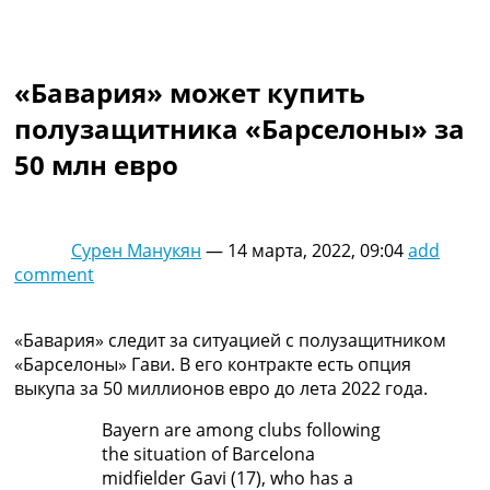
Коллективный прогноз
Турниры
Чемпионат Мира
«Бавария» может купить
Украина. Премьер-Лига
Украина. Первая Лига
полузащитника «Барселоны» за
Лига Чемпионов
50 млн евро
Англия. Премьер Лига
Испания. Ла Лига
Другие Турниры >>>
Таблицы
Сурен Манукян
—
14 марта, 2022, 09:04
add
Таблицы групп Чемпионата Мира
comment
Украина. Премьер-Лига
Украина. Первая Лига
Лига Чемпионов. Таблицы групп
«Бавария» следит за ситуацией с полузащитником
Англия. Премьер-Лига
«Барселоны» Гави. В его контракте есть опция
Испания. Ла Лига
выкупа за 50 миллионов евро до лета 2022 года.
Все таблицы >>>
Bayern are among clubs following
Рейтинги
the situation of Barcelona
Рейтинг стран УЕФА
midfielder Gavi (17), who has a
Рейтинг клубов УЕФА