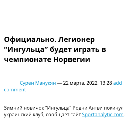
Коллективный прогноз
Турниры
Чемпионат Мира
Украина. Премьер-Лига
Украина. Первая Лига
Официально. Легионер
Лига Чемпионов
Англия. Премьер Лига
“Ингульца” будет играть в
Испания. Ла Лига
чемпионате Норвегии
Другие Турниры >>>
Таблицы
Таблицы групп Чемпионата Мира
Украина. Премьер-Лига
Сурен Манукян
—
22 марта, 2022, 13:28
add
Украина. Первая Лига
comment
Лига Чемпионов. Таблицы групп
Англия. Премьер-Лига
Испания. Ла Лига
Зимний новичок “Ингульца” Родни Антви покинул
Все таблицы >>>
украинский клуб, сообщает сайт
Sportanalytic.com
.
Рейтинги
Рейтинг стран УЕФА
Рейтинг клубов УЕФА