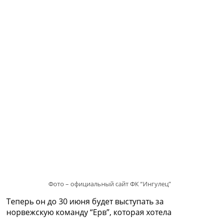
Рейтинг ФИФА
ТВ программа
RU
UA
Categories
Главная
Новости футбола
Видео
Трансферы
Новости футбола Украины
Последние комментарии
Конкурс прогнозов
Логин
Рейтинги
Правила
Фото – официальный сайт ФК “Ингулец”
Коллективный прогноз
Теперь он до 30 июня будет выступать за
Турниры
норвежскую команду “Ерв”, которая хотела
Чемпионат Мира