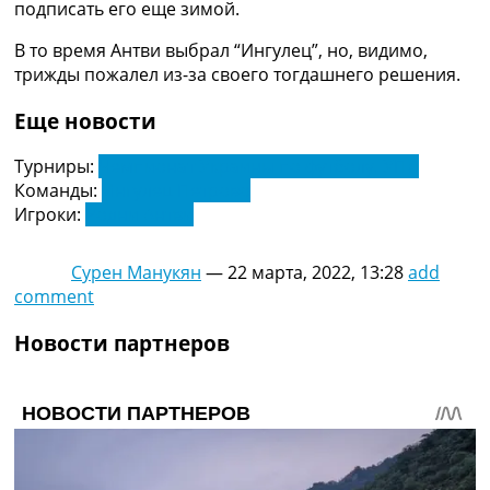
подписать его еще зимой.
Украина. Премьер-Лига
Украина. Первая Лига
В то время Антви выбрал “Ингулец”, но, видимо,
Лига Чемпионов
трижды пожалел из-за своего тогдашнего решения.
Англия. Премьер Лига
Испания. Ла Лига
Еще новости
Другие Турниры >>>
Таблицы
Турниры:
Чемпионат Украины по футболу. УПЛ
Таблицы групп Чемпионата Мира
Команды:
Ингулец Петрово
Украина. Премьер-Лига
Игроки:
Родни Антви
Украина. Первая Лига
Лига Чемпионов. Таблицы групп
Сурен Манукян
—
22 марта, 2022, 13:28
add
Англия. Премьер-Лига
comment
Испания. Ла Лига
Все таблицы >>>
Новости партнеров
Рейтинги
Рейтинг стран УЕФА
Рейтинг клубов УЕФА
Рейтинг ФИФА
ТВ программа