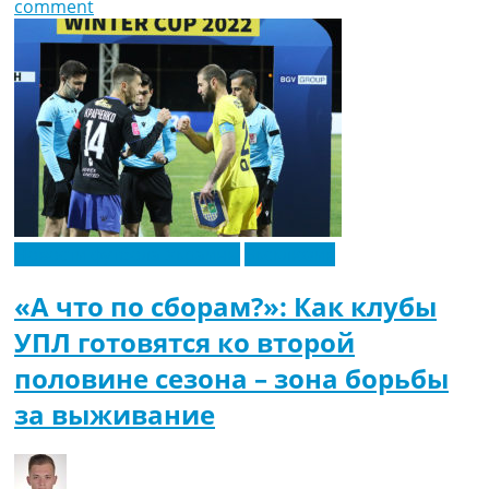
comment
Новости футбола Украины
Эксклюзив
«А что по сборам?»: Как клубы
УПЛ готовятся ко второй
половине сезона – зона борьбы
за выживание