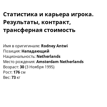
Коллективный прогноз
Турниры
Статистика и карьера игрока.
Чемпионат Мира
Украина. Премьер-Лига
Результаты, контракт,
Украина. Первая Лига
трансферная стоимость
Лига Чемпионов
Англия. Премьер Лига
Испания. Ла Лига
Имя в оригигинале:
Rodney Antwi
Другие Турниры >>>
Позиция:
Нападающий
Таблицы
Национальность:
Netherlands
Таблицы групп Чемпионата Мира
Место рождения:
Amsterdam Netherlands
Украина. Премьер-Лига
Возраст:
30
(3 Ноября 1995)
Украина. Первая Лига
Рост:
176
см
Лига Чемпионов. Таблицы групп
Вес:
73
кг
Англия. Премьер-Лига
Испания. Ла Лига
Все таблицы >>>
Рейтинги
Рейтинг стран УЕФА
Рейтинг клубов УЕФА