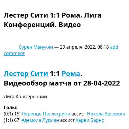
Коллективный прогноз
Турниры
Лестер Сити 1:1 Рома. Лига
Чемпионат Мира
Конференций. Видео
Украина. Премьер-Лига
Украина. Первая Лига
Лига Чемпионов
Англия. Премьер Лига
Сурен Манукян
—
29 апреля, 2022, 08:18
add
Испания. Ла Лига
comment
Другие Турниры >>>
Таблицы
Таблицы групп Чемпионата Мира
Лестер Сити
1:1
Рома
.
Украина. Премьер-Лига
Видеообзор матча от 28-04-2022
Украина. Первая Лига
Лига Чемпионов. Таблицы групп
Англия. Премьер-Лига
Лига Конференций
Испания. Ла Лига
Все таблицы >>>
Голы:
Рейтинги
(0:1) 15′
Лоренцо Пеллегрини
ассист
Никола Залевски
Рейтинг стран УЕФА
(1:1) 67′
Адемола Лукман
ассист
Харви Барнс
Рейтинг клубов УЕФА