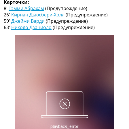
Карточки:
Рейтинг ФИФА
8′
Тэмми Абрахам
(Предупреждение)
ТВ программа
26′
Кирнан Дьюсбери-Холл
(Предупреждение)
RU
59′
Джейми Варди
(Предупреждение)
UA
63′
Николо Дзаниоло
(Предупреждение)
Categories
Главная
Новости футбола
Видео
Трансферы
Новости футбола Украины
Последние комментарии
Конкурс прогнозов
Логин
Рейтинги
Правила
Коллективный прогноз
Турниры
Чемпионат Мира