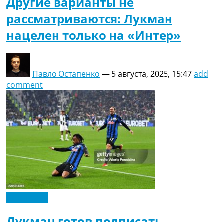
Другие варианты не
рассматриваются: Лукман
нацелен только на «Интер»
Павло Остапенко
—
5 августа, 2025, 15:47
add
comment
Эксклюзив
Лукман готов подписать