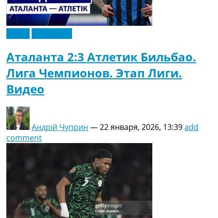
Видео
Эксклюзив
Аталанта 2:3 Атлетик Бильбао.
Лига Чемпионов. Этап Лиги.
Видео
Андрій Чуприн
—
22 января, 2026, 13:39
add
comment