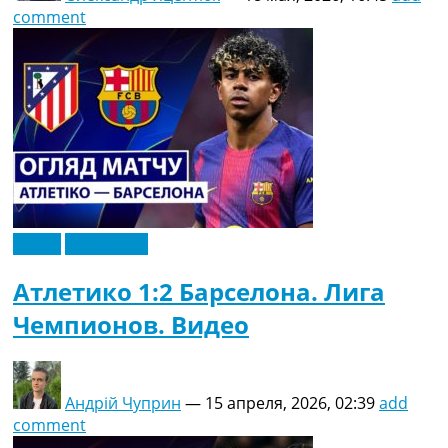
comment
Видео
Эксклюзив
Атлетико 1:2 Барселона. Лига
Чемпионов. Видео
Андрій Чуприн
—
15 апреля, 2026, 02:39
add
comment