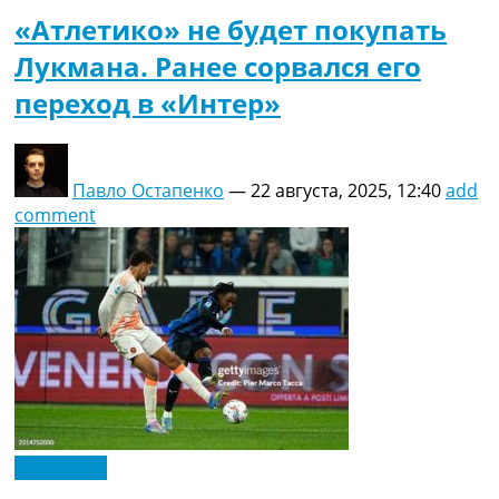
«Атлетико» не будет покупать
Лукмана. Ранее сорвался его
переход в «Интер»
Павло Остапенко
—
22 августа, 2025, 12:40
add
comment
Эксклюзив