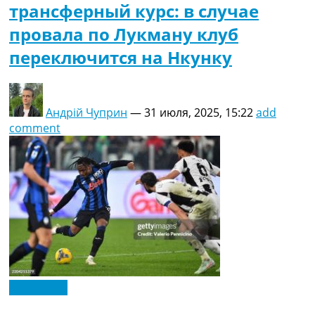
трансферный курс: в случае
провала по Лукману клуб
переключится на Нкунку
Андрій Чуприн
—
31 июля, 2025, 15:22
add
comment
Эксклюзив