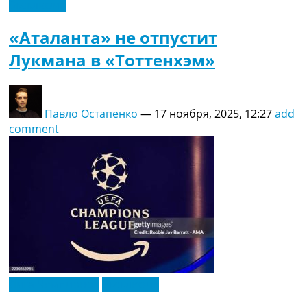
Эксклюзив
«Аталанта» не отпустит
Лукмана в «Тоттенхэм»
Павло Остапенко
—
17 ноября, 2025, 12:27
add
comment
Лига Чемпионов
Эксклюзив