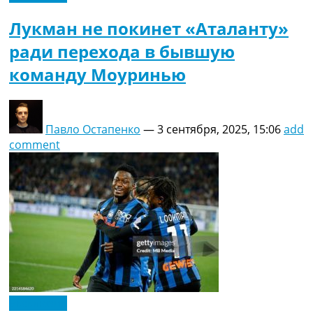
Лукман не покинет «Аталанту»
ради перехода в бывшую
команду Моуринью
Павло Остапенко
—
3 сентября, 2025, 15:06
add
comment
Эксклюзив