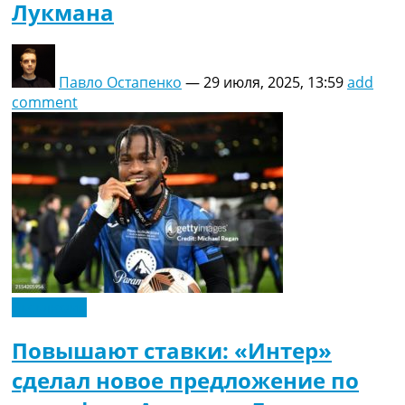
Лукмана
Павло Остапенко
—
29 июля, 2025, 13:59
add
comment
Эксклюзив
Повышают ставки: «Интер»
сделал новое предложение по