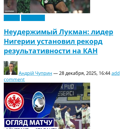
Италия
Эксклюзив
Неудержимый Лукман: лидер
Нигерии установил рекорд
результативности на КАН
Андрій Чуприн
—
28 декабря, 2025, 16:44
add
comment