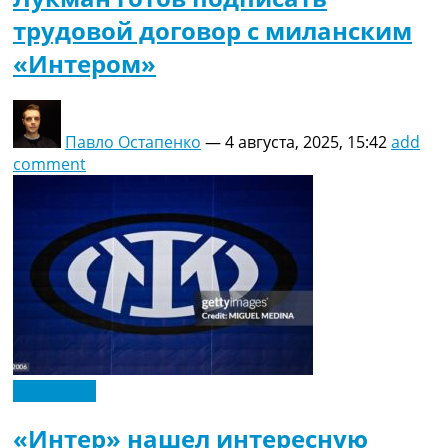
трудовой договор с миланским
«Интером»
Павло Остапенко
—
4 августа, 2025, 15:42
add
comment
Эксклюзив
«Интер» нашел интересную