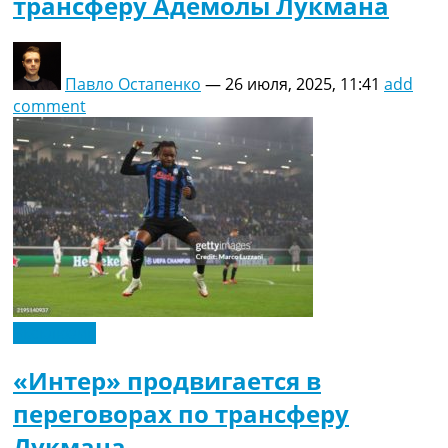
трансферу Адемолы Лукмана
Павло Остапенко
—
26 июля, 2025, 11:41
add
comment
Эксклюзив
«Интер» продвигается в
переговорах по трансферу
Лукмана