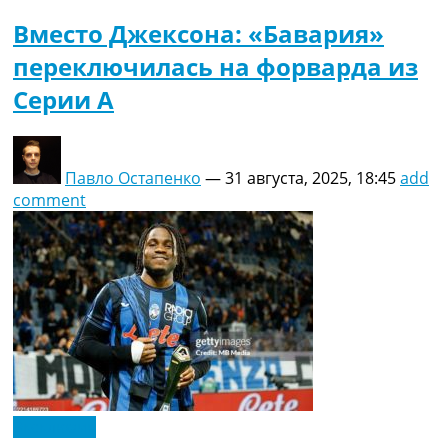
Вместо Джексона: «Бавария»
переключилась на форварда из
Серии А
Павло Остапенко
—
31 августа, 2025, 18:45
add
comment
Эксклюзив