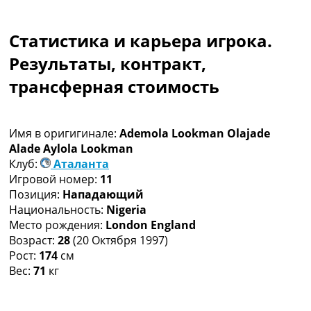
Коллективный прогноз
Турниры
Статистика и карьера игрока.
Чемпионат Мира
Украина. Премьер-Лига
Результаты, контракт,
Украина. Первая Лига
трансферная стоимость
Лига Чемпионов
Англия. Премьер Лига
Испания. Ла Лига
Имя в оригигинале:
Ademola Lookman Olajade
Другие Турниры >>>
Alade Aylola Lookman
Таблицы
Клуб:
Аталанта
Таблицы групп Чемпионата Мира
Игровой номер:
11
Украина. Премьер-Лига
Позиция:
Нападающий
Украина. Первая Лига
Национальность:
Nigeria
Лига Чемпионов. Таблицы групп
Место рождения:
London England
Англия. Премьер-Лига
Возраст:
28
(20 Октября 1997)
Испания. Ла Лига
Рост:
174
см
Все таблицы >>>
Вес:
71
кг
Рейтинги
Рейтинг стран УЕФА
Рейтинг клубов УЕФА