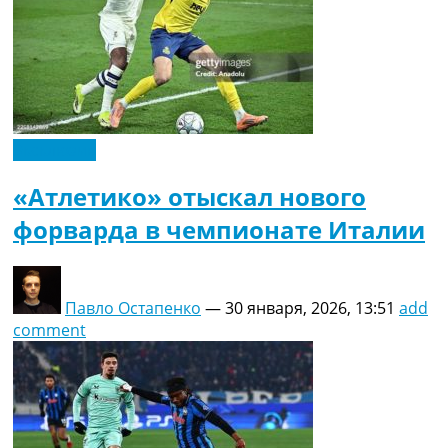
Эксклюзив
«Атлетико» отыскал нового
форварда в чемпионате Италии
Павло Остапенко
—
30 января, 2026, 13:51
add
comment