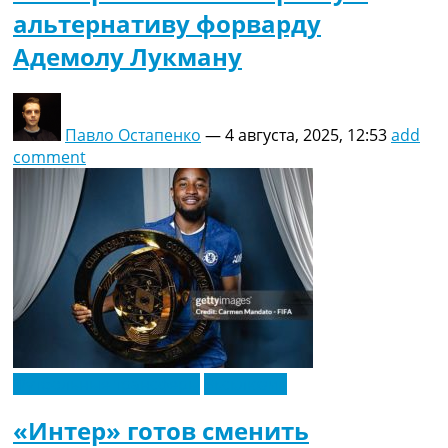
альтернативу форварду
Адемолу Лукману
Павло Остапенко
—
4 августа, 2025, 12:53
add
comment
Футбольные трансферы
Эксклюзив
«Интер» готов сменить