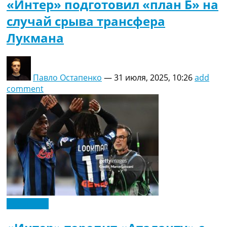
«Интер» подготовил «план Б» на
случай срыва трансфера
Лукмана
Павло Остапенко
—
31 июля, 2025, 10:26
add
comment
Эксклюзив