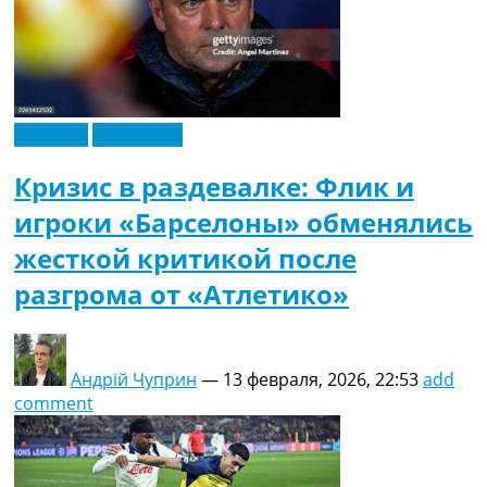
Испания
Эксклюзив
Кризис в раздевалке: Флик и
игроки «Барселоны» обменялись
жесткой критикой после
разгрома от «Атлетико»
Андрій Чуприн
—
13 февраля, 2026, 22:53
add
comment