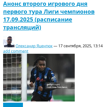
Анонс второго игрового дня
первого тура Лиги чемпионов
17.09.2025 (расписание
трансляций)
Олександр Яцентюк
—
17 сентября, 2025, 13:14
add comment
Эксклюзив