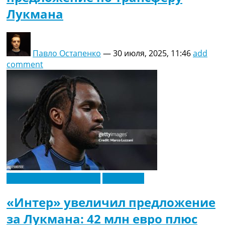
Лукмана
Павло Остапенко
—
30 июля, 2025, 11:46
add
comment
Футбольные трансферы
Эксклюзив
«Интер» увеличил предложение
за Лукмана: 42 млн евро плюс