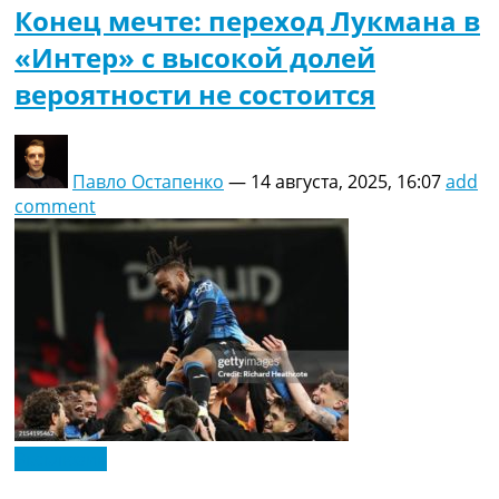
Конец мечте: переход Лукмана в
«Интер» с высокой долей
вероятности не состоится
Павло Остапенко
—
14 августа, 2025, 16:07
add
comment
Эксклюзив