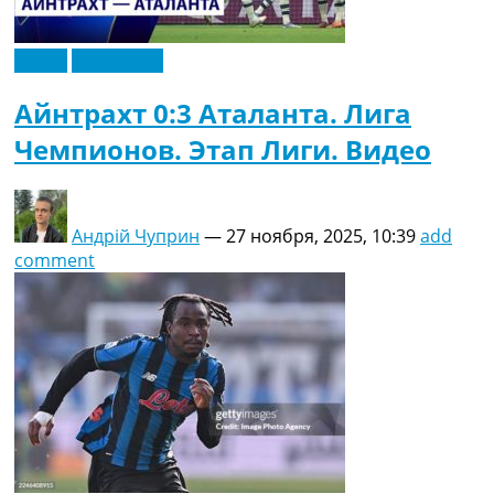
Видео
Эксклюзив
Айнтрахт 0:3 Аталанта. Лига
Чемпионов. Этап Лиги. Видео
Андрій Чуприн
—
27 ноября, 2025, 10:39
add
comment