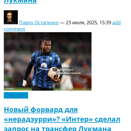
Павло Остапенко
—
23 июля, 2025, 15:39
add
comment
Эксклюзив
Новый форвард для
«нерадзурри»? «Интер» сделал
запрос на трансфер Лукмана