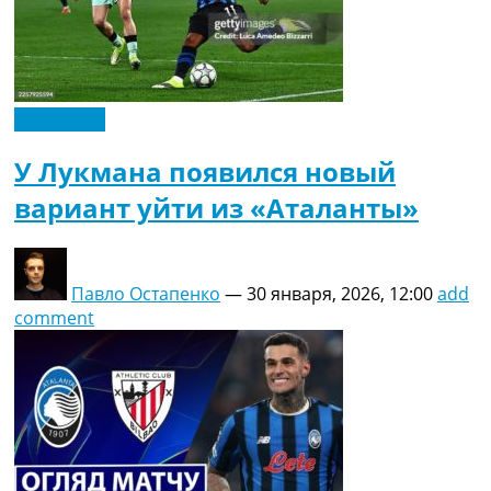
Эксклюзив
У Лукмана появился новый
вариант уйти из «Аталанты»
Павло Остапенко
—
30 января, 2026, 12:00
add
comment