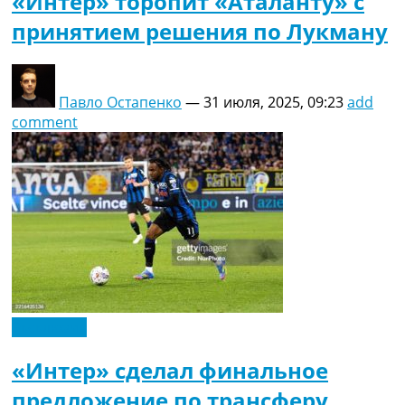
«Интер» торопит «Аталанту» с
принятием решения по Лукману
Павло Остапенко
—
31 июля, 2025, 09:23
add
comment
Эксклюзив
«Интер» сделал финальное
предложение по трансферу