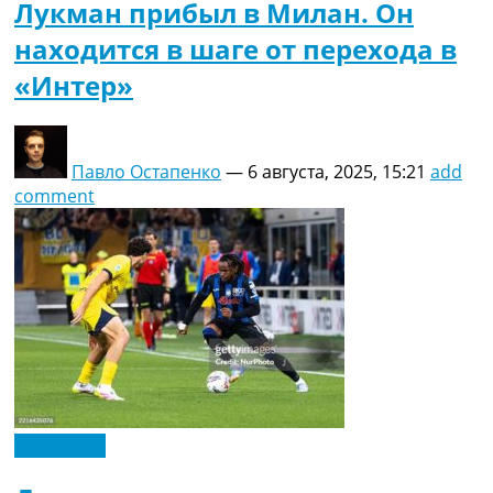
Лукман прибыл в Милан. Он
находится в шаге от перехода в
«Интер»
Павло Остапенко
—
6 августа, 2025, 15:21
add
comment
Эксклюзив