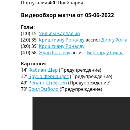
Португалия
4:0
Швейцария
Турниры
Чемпионат Мира
Видеообзор матча от 05-06-2022
Украина. Премьер-Лига
Украина. Первая Лига
Голы:
Лига Чемпионов
(1:0) 15′
Уильям Карвалью
Англия. Премьер Лига
(2:0) 35′
Криштиану Роналду
ассист
Диогу Жота
Испания. Ла Лига
(3:0) 39′
Криштиану Роналду
Другие Турниры >>>
(4:0) 68′
Жуан Канселу
ассист
Бернарду Силва
Таблицы
Таблицы групп Чемпионата Мира
Карточки:
Украина. Премьер-Лига
14′
Фабиан Шер
(Предупреждение)
Украина. Первая Лига
32′
Бруно Фернандес
(Предупреждение)
Лига Чемпионов. Таблицы групп
49′
Ренато Штеффен
(Предупреждение)
Англия. Премьер-Лига
79′
Брил Эмболо
(Предупреждение)
Испания. Ла Лига
Все таблицы >>>
Рейтинги
Рейтинг стран УЕФА
Рейтинг клубов УЕФА
Рейтинг ФИФА