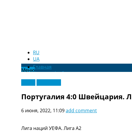
RU
UA
Главная
Меню
Новости футбола
Видео
Видео
Эксклюзив
Трансферы
Новости футбола Украины
Португалия 4:0 Швейцария. Л
Последние комментарии
Конкурс прогнозов
6 июня, 2022, 11:09
add comment
Логин
Рейтинги
Правила
Лига наций УЕФА. Лига A2
Коллективный прогноз