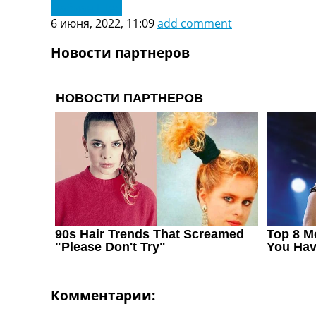
Фабиан Шер
Украина. Первая Лига
6 июня, 2022, 11:09
add comment
Лига Чемпионов
Англия. Премьер Лига
Новости партнеров
Испания. Ла Лига
Другие Турниры >>>
Таблицы
Таблицы групп Чемпионата Мира
Украина. Премьер-Лига
Украина. Первая Лига
Лига Чемпионов. Таблицы групп
Англия. Премьер-Лига
Испания. Ла Лига
Все таблицы >>>
Рейтинги
Рейтинг стран УЕФА
Рейтинг клубов УЕФА
Рейтинг ФИФА
ТВ программа
Комментарии: