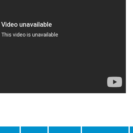
ернандес
Диогу Жота
Жоау Канселу
Криштиану Роналду
Р