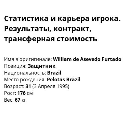
Коллективный прогноз
Турниры
Статистика и карьера игрока.
Чемпионат Мира
Украина. Премьер-Лига
Результаты, контракт,
Украина. Первая Лига
трансферная стоимость
Лига Чемпионов
Англия. Премьер Лига
Испания. Ла Лига
Имя в оригигинале:
William de Asevedo Furtado
Другие Турниры >>>
Позиция:
Защитник
Таблицы
Национальность:
Brazil
Таблицы групп Чемпионата Мира
Место рождения:
Pelotas Brazil
Украина. Премьер-Лига
Возраст:
31
(3 Апреля 1995)
Украина. Первая Лига
Рост:
176
см
Лига Чемпионов. Таблицы групп
Вес:
67
кг
Англия. Премьер-Лига
Испания. Ла Лига
Все таблицы >>>
Рейтинги
Рейтинг стран УЕФА
Рейтинг клубов УЕФА