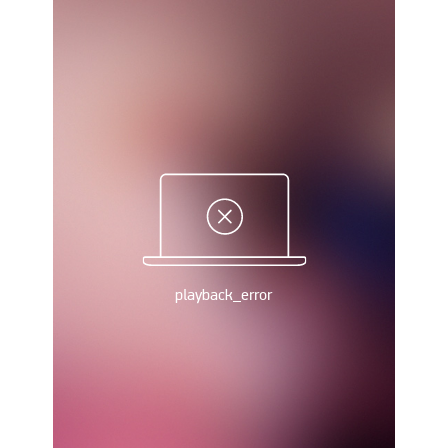
Рейтинг ФИФА
ТВ программа
RU
UA
Categories
Главная
Новости футбола
Видео
Трансферы
Новости футбола Украины
Последние комментарии
Конкурс прогнозов
Логин
Рейтинги
Правила
Коллективный прогноз
Турниры
Чемпионат Мира