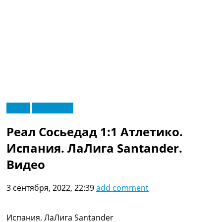
RU
Видео
Эксклюзив
UA
Главная
Меню
Реал Сосьедад 1:1 Атлетико.
Новости футбола
Видео
Испания. ЛаЛига Santander.
Трансферы
Видео
Новости футбола Украины
Последние комментарии
3 сентября, 2022, 22:39
add comment
Конкурс прогнозов
Логин
Рейтинги
Испания. ЛаЛига Santander
Правила