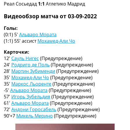
Реал Сосьедад
1:1
Атлетико Мадрид
Коллективный прогноз
Турниры
Видеообзор матча от 03-09-2022
Чемпионат Мира
Украина. Премьер-Лига
Голы:
Украина. Первая Лига
(0:1) 5′
Альваро Мората
Лига Чемпионов
(1:1) 55′
ассист
Мохамед-Али Чо
Англия. Премьер Лига
Испания. Ла Лига
Карточки:
Другие Турниры >>>
12′
Сауль Нигес
(Предупреждение)
Таблицы
24′
Родриго де Поль
(Предупреждение)
Таблицы групп Чемпионата Мира
28′
Мартин Зубименди
(Предупреждение)
Украина. Премьер-Лига
35′
Мохамед-Али Чо
(Предупреждение)
Украина. Первая Лига
35′
Маркос Льоренте
(Предупреждение)
Лига Чемпионов. Таблицы групп
-5′
Альваро Мората
(Предупреждение)
Англия. Премьер-Лига
57′
Игорь Зубельдия
(Предупреждение)
Испания. Ла Лига
61′
Альваро Мората
(Предупреждение)
Все таблицы >>>
72′
Андони Горосабель
(Предупреждение)
Рейтинги
90’+7
Микель Мерино
(Предупреждение)
Рейтинг стран УЕФА
Рейтинг клубов УЕФА