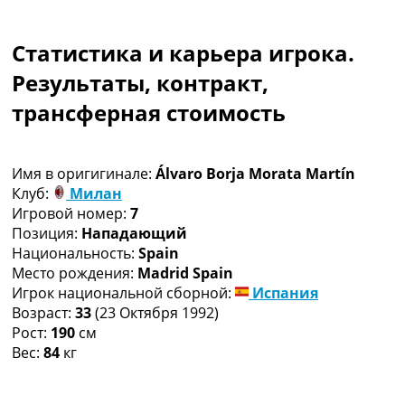
Коллективный прогноз
Турниры
Статистика и карьера игрока.
Чемпионат Мира
Украина. Премьер-Лига
Результаты, контракт,
Украина. Первая Лига
трансферная стоимость
Лига Чемпионов
Англия. Премьер Лига
Испания. Ла Лига
Имя в оригигинале:
Álvaro Borja Morata Martín
Другие Турниры >>>
Клуб:
Милан
Таблицы
Игровой номер:
7
Таблицы групп Чемпионата Мира
Позиция:
Нападающий
Украина. Премьер-Лига
Национальность:
Spain
Украина. Первая Лига
Место рождения:
Madrid Spain
Лига Чемпионов. Таблицы групп
Игрок национальной сборной:
Испания
Англия. Премьер-Лига
Возраст:
33
(23 Октября 1992)
Испания. Ла Лига
Рост:
190
см
Все таблицы >>>
Вес:
84
кг
Рейтинги
Рейтинг стран УЕФА
Рейтинг клубов УЕФА