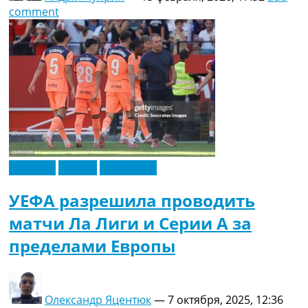
comment
Испания
Италия
Эксклюзив
УЕФА разрешила проводить
матчи Ла Лиги и Серии А за
пределами Европы
Олександр Яцентюк
—
7 октября, 2025, 12:36