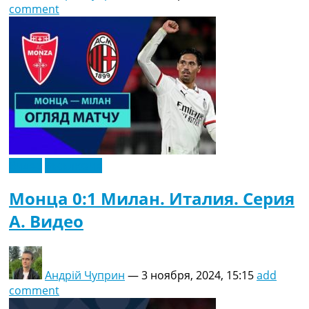
comment
Видео
Эксклюзив
Монца 0:1 Милан. Италия. Серия
A. Видео
Андрій Чуприн
—
3 ноября, 2024, 15:15
add
comment