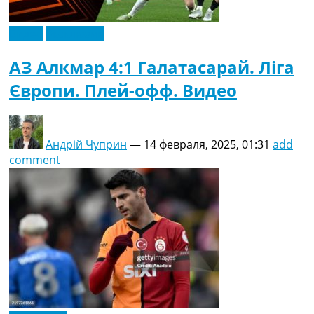
Видео
Эксклюзив
АЗ Алкмар 4:1 Галатасарай. Ліга
Європи. Плей-офф. Видео
Андрій Чуприн
—
14 февраля, 2025, 01:31
add
comment