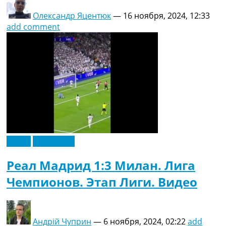
Олександр Яцентюк
—
16 ноября, 2024, 12:33
add comment
Видео
Эксклюзив
Реал Мадрид 1:3 Милан. Лига
Чемпионов. Этап Лиги. Видео
Андрій Чуприн
—
6 ноября, 2024, 02:22
add