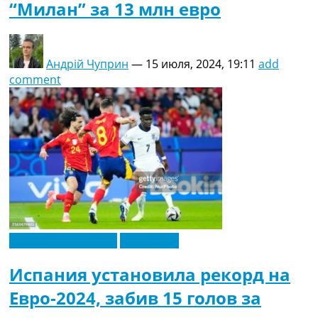
“Милан” за 13 млн евро
Андрій Чуприн
—
15 июля, 2024, 19:11
add
comment
Чемпионат Европы
Эксклюзив
Испания установила рекорд на
Евро-2024, забив 15 голов за