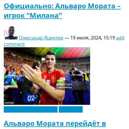
Официально: Альваро Мората –
игрок “Милана”
Олександр Яцентюк
—
19 июля, 2024, 15:19
add
comment
Футбольные трансферы
Эксклюзив
Альваро Мората перейдёт в