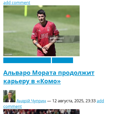
add comment
Футбольные трансферы
Эксклюзив
Альваро Мората продолжит
карьеру в «Комо»
Андрій Чуприн
—
12 августа, 2025, 23:33
add
comment