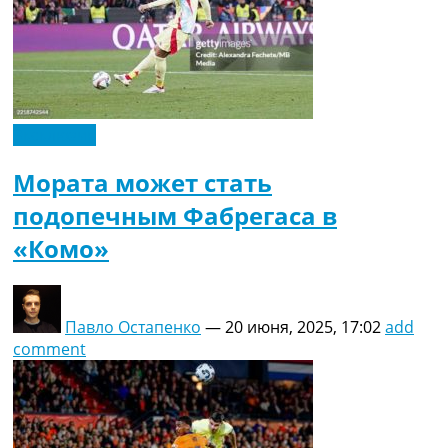
Эксклюзив
Мората может стать
подопечным Фабрегаса в
«Комо»
Павло Остапенко
—
20 июня, 2025, 17:02
add
comment