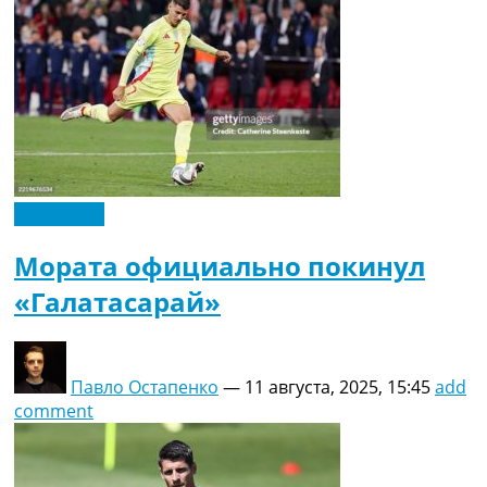
Эксклюзив
Мората официально покинул
«Галатасарай»
Павло Остапенко
—
11 августа, 2025, 15:45
add
comment