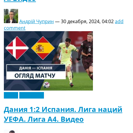
Андрій Чуприн
—
30 декабря, 2024, 04:02
add
comment
Видео
Эксклюзив
Дания 1:2 Испания. Лига наций
УЕФА. Лига A4. Видео