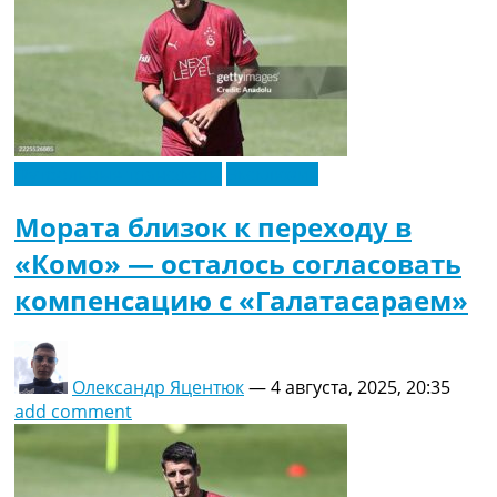
Футбольные трансферы
Эксклюзив
Мората близок к переходу в
«Комо» — осталось согласовать
компенсацию с «Галатасараем»
Олександр Яцентюк
—
4 августа, 2025, 20:35
add comment