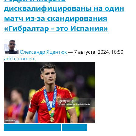
дисквалифицированы на один
матч из-за скандирования
«Гибралтар – это Испания»
Олександр Яцентюк
—
7 августа, 2024, 16:50
add comment
Футбольные трансферы
Эксклюзив