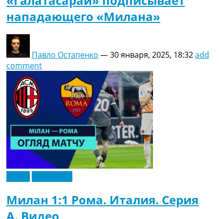
«Галатасарай» подписывает
нападающего «Милана»
Павло Остапенко
—
30 января, 2025, 18:32
add
comment
Видео
Эксклюзив
Милан 1:1 Рома. Италия. Серия
A. Видео