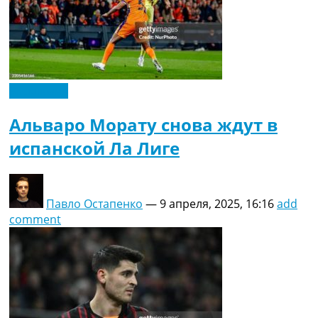
Эксклюзив
Альваро Морату снова ждут в
испанской Ла Лиге
Павло Остапенко
—
9 апреля, 2025, 16:16
add
comment