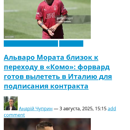
Футбольные трансферы
Эксклюзив
Альваро Мората близок к
переходу в «Комо»: форвард
готов вылететь в Италию для
подписания контракта
Андрій Чуприн
—
3 августа, 2025, 15:15
add
comment