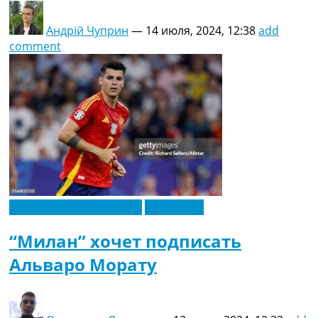
Андрій Чуприн
—
14 июля, 2024, 12:38
add
comment
Футбольные трансферы
Эксклюзив
“Милан” хочет подписать
Альваро Морату