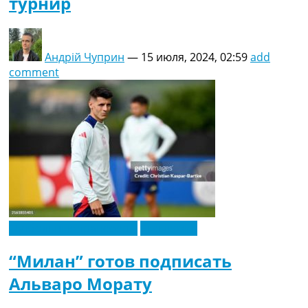
турнир
Андрій Чуприн
—
15 июля, 2024, 02:59
add
comment
Футбольные трансферы
Эксклюзив
“Милан” готов подписать
Альваро Морату