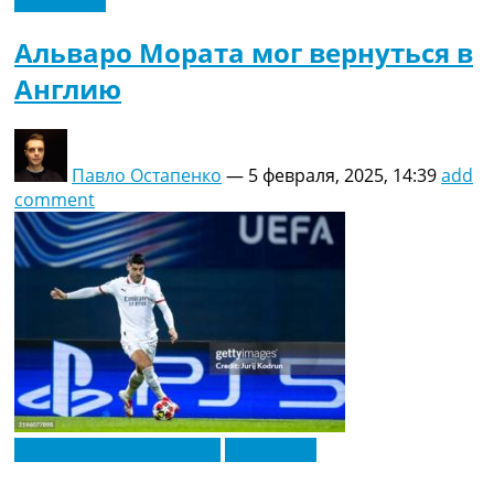
Эксклюзив
Альваро Мората мог вернуться в
Англию
Павло Остапенко
—
5 февраля, 2025, 14:39
add
comment
Футбольные трансферы
Эксклюзив