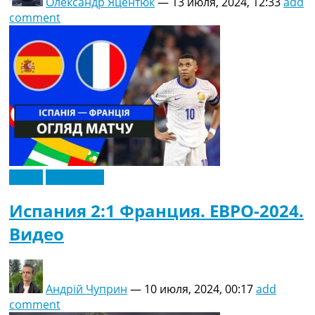
Олександр Яцентюк
—
13 июля, 2024, 12:33
add
comment
Видео
Эксклюзив
Испания 2:1 Франция. ЕВРО-2024.
Видео
Андрій Чуприн
—
10 июля, 2024, 00:17
add
comment