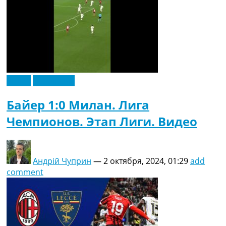
Видео
Эксклюзив
Байер 1:0 Милан. Лига
Чемпионов. Этап Лиги. Видео
Андрій Чуприн
—
2 октября, 2024, 01:29
add
comment