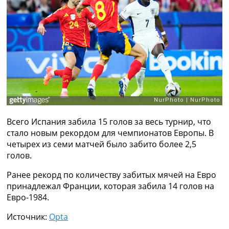
Рейтинг ФИФА
ТВ программа
RU
UA
Categories
Главная
Новости футбола
Видео
Всего Испания забила 15 голов за весь турнир, что
Трансферы
стало новым рекордом для чемпионатов Европы. В
Новости футбола Украины
четырех из семи матчей было забито более 2,5
Последние комментарии
голов.
Конкурс прогнозов
Логин
Ранее рекорд по количеству забитых мячей на Евро
Рейтинги
принадлежал Франции, которая забила 14 голов на
Правила
Евро-1984.
Коллективный прогноз
Турниры
Источник:
Opta
Чемпионат Мира