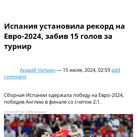
Коллективный прогноз
Турниры
Чемпионат Мира
Испания установила рекорд на
Украина. Премьер-Лига
Украина. Первая Лига
Евро-2024, забив 15 голов за
Лига Чемпионов
турнир
Англия. Премьер Лига
Испания. Ла Лига
Другие Турниры >>>
Таблицы
Андрій Чуприн
—
15 июля, 2024, 02:59
add
Таблицы групп Чемпионата Мира
comment
Украина. Премьер-Лига
Украина. Первая Лига
Лига Чемпионов. Таблицы групп
Сборная Испании одержала победу на Евро-2024,
Англия. Премьер-Лига
победив Англию в финале со счетом 2:1.
Испания. Ла Лига
Embed from Getty Images
Все таблицы >>>
Рейтинги
Рейтинг стран УЕФА
Рейтинг клубов УЕФА