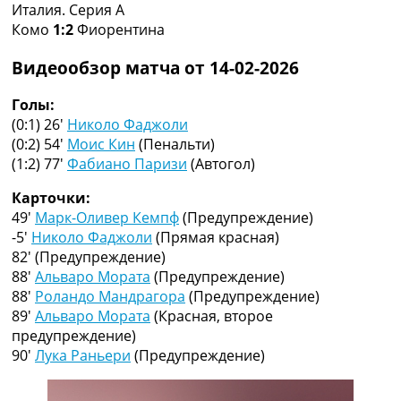
Италия. Серия A
Коллективный прогноз
Комо
1:2
Фиорентина
Турниры
Чемпионат Мира
Видеообзор матча от 14-02-2026
Украина. Премьер-Лига
Украина. Первая Лига
Голы:
Лига Чемпионов
(0:1) 26′
Николо Фаджоли
Англия. Премьер Лига
(0:2) 54′
Моис Кин
(Пенальти)
Испания. Ла Лига
(1:2) 77′
Фабиано Паризи
(Автогол)
Другие Турниры >>>
Таблицы
Карточки:
Таблицы групп Чемпионата Мира
49′
Марк-Оливер Кемпф
(Предупреждение)
Украина. Премьер-Лига
-5′
Николо Фаджоли
(Прямая красная)
Украина. Первая Лига
82′
(Предупреждение)
Лига Чемпионов. Таблицы групп
88′
Альваро Мората
(Предупреждение)
Англия. Премьер-Лига
88′
Роландо Мандрагора
(Предупреждение)
Испания. Ла Лига
89′
Альваро Мората
(Красная, второе
Все таблицы >>>
предупреждение)
Рейтинги
90′
Лука Раньери
(Предупреждение)
Рейтинг стран УЕФА
Рейтинг клубов УЕФА