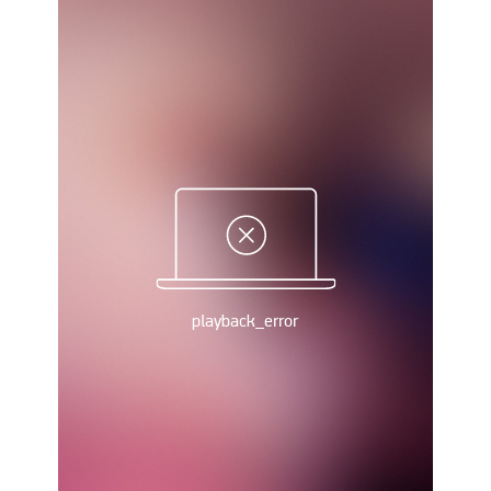
Рейтинг ФИФА
ТВ программа
RU
UA
Categories
Главная
Новости футбола
Видео
Трансферы
Новости футбола Украины
Последние комментарии
Конкурс прогнозов
Логин
Рейтинги
Правила
Коллективный прогноз
Турниры
Чемпионат Мира