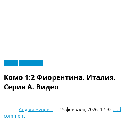
RU
Видео
Эксклюзив
UA
Главная
Меню
Комо 1:2 Фиорентина. Италия.
Новости футбола
Видео
Серия A. Видео
Трансферы
Новости футбола Украины
Последние комментарии
Андрій Чуприн
—
15 февраля, 2026, 17:32
add
Конкурс прогнозов
comment
Логин
Рейтинги
Правила