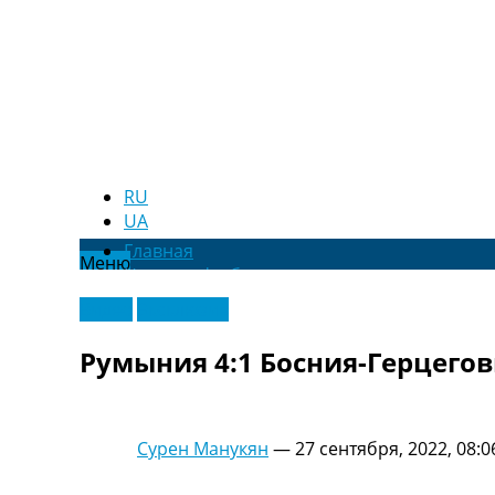
RU
UA
Главная
Меню
Новости футбола
Видео
Видео
Эксклюзив
Трансферы
Новости футбола Украины
Румыния 4:1 Босния-Герцегов
Последние комментарии
Конкурс прогнозов
Логин
Рейтинги
Сурен Манукян
—
27 сентября, 2022, 08:0
Правила
Коллективный прогноз