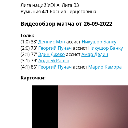
Лига наций УЕФА. Лига B3
Турниры
Румыния
4:1
Босния-Герцеговина
Чемпионат Мира
Украина. Премьер-Лига
Видеообзор матча от 26-09-2022
Украина. Первая Лига
Лига Чемпионов
Голы:
Англия. Премьер Лига
(1:0) 38′
Деннис Мэн
ассист
Никушор Банку
Испания. Ла Лига
(2:0) 73′
Георгий Пучач
ассист
Никушор Банку
Другие Турниры >>>
(2:1) 77′
Эдин Джеко
ассист
Амар Дедич
Таблицы
(3:1) 79′
Андрей Рашю
Таблицы групп Чемпионата Мира
(4:1) 86′
Георгий Пучач
ассист
Марио Камора
Украина. Премьер-Лига
Украина. Первая Лига
Карточки:
Лига Чемпионов. Таблицы групп
Англия. Премьер-Лига
Испания. Ла Лига
Все таблицы >>>
Рейтинги
Рейтинг стран УЕФА
Рейтинг клубов УЕФА
Рейтинг ФИФА