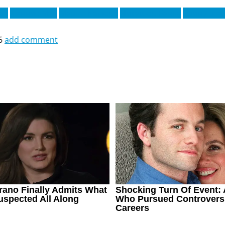
ач
Деннис Мэн
Марио Камора
Никушор Банку
Эдин Джек
6
add comment