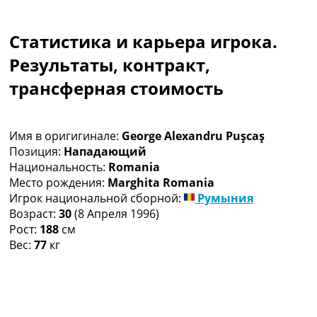
Коллективный прогноз
Турниры
Статистика и карьера игрока.
Чемпионат Мира
Украина. Премьер-Лига
Результаты, контракт,
Украина. Первая Лига
трансферная стоимость
Лига Чемпионов
Англия. Премьер Лига
Испания. Ла Лига
Имя в оригигинале:
George Alexandru Puşcaş
Другие Турниры >>>
Позиция:
Нападающий
Таблицы
Национальность:
Romania
Таблицы групп Чемпионата Мира
Место рождения:
Marghita Romania
Украина. Премьер-Лига
Игрок национальной сборной:
Румыния
Украина. Первая Лига
Возраст:
30
(8 Апреля 1996)
Лига Чемпионов. Таблицы групп
Рост:
188
см
Англия. Премьер-Лига
Вес:
77
кг
Испания. Ла Лига
Все таблицы >>>
Рейтинги
Рейтинг стран УЕФА
Рейтинг клубов УЕФА