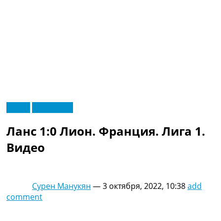
RU
Видео
Эксклюзив
UA
Главная
Меню
Ланс 1:0 Лион. Франция. Лига 1.
Новости футбола
Видео
Видео
Трансферы
Новости футбола Украины
Последние комментарии
Сурен Манукян
—
3 октября, 2022, 10:38
add
Конкурс прогнозов
comment
Логин
Рейтинги
Правила