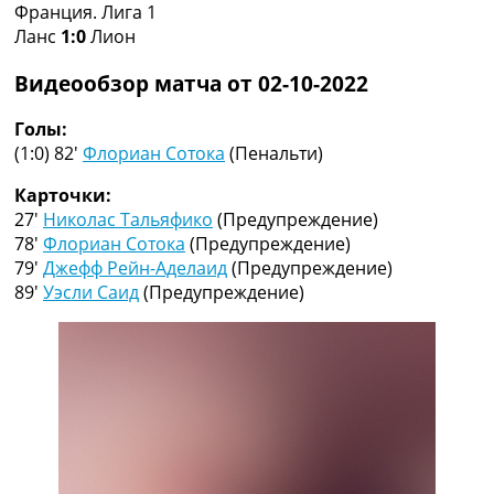
Франция. Лига 1
Коллективный прогноз
Ланс
1:0
Лион
Турниры
Чемпионат Мира
Видеообзор матча от 02-10-2022
Украина. Премьер-Лига
Украина. Первая Лига
Голы:
Лига Чемпионов
(1:0) 82′
Флориан Сотока
(Пенальти)
Англия. Премьер Лига
Испания. Ла Лига
Карточки:
Другие Турниры >>>
27′
Николас Тальяфико
(Предупреждение)
Таблицы
78′
Флориан Сотока
(Предупреждение)
Таблицы групп Чемпионата Мира
79′
Джефф Рейн-Аделаид
(Предупреждение)
Украина. Премьер-Лига
89′
Уэсли Саид
(Предупреждение)
Украина. Первая Лига
Лига Чемпионов. Таблицы групп
Англия. Премьер-Лига
Испания. Ла Лига
Все таблицы >>>
Рейтинги
Рейтинг стран УЕФА
Рейтинг клубов УЕФА