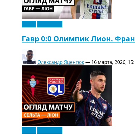
Видео
Эксклюзив
Гавр 0:0 Олимпик Лион. Фран
Олександр Яцентюк
—
16 марта, 2026, 15
Видео
Эксклюзив