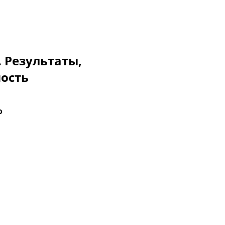
. Результаты,
мость
o