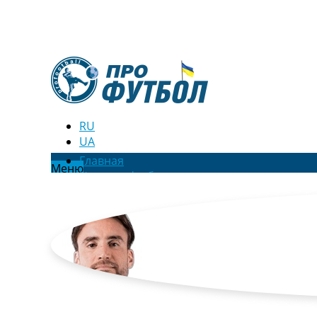
RU
UA
Главная
Меню
Новости футбола
Видео
Трансферы
Новости футбола Украины
Последние комментарии
Конкурс прогнозов
Логин
Рейтинги
Правила
Коллективный прогноз