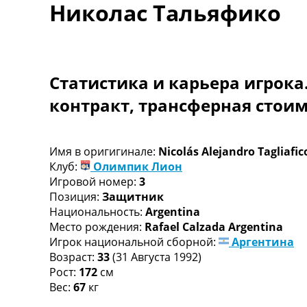
Николас Тальяфико
Турниры
Чемпионат Мира
Украина. Премьер-Лига
Украина. Первая Лига
Лига Чемпионов
Статистика и карьера игрока
Англия. Премьер Лига
контракт, трансферная стои
Испания. Ла Лига
Другие Турниры >>>
Таблицы
Таблицы групп Чемпионата Мира
Имя в оригигинале:
Nicolás Alejandro Tagliafic
Украина. Премьер-Лига
Клуб:
Олимпик Лион
Украина. Первая Лига
Игровой номер:
3
Лига Чемпионов. Таблицы групп
Позиция:
Защитник
Англия. Премьер-Лига
Национальность:
Argentina
Испания. Ла Лига
Место рождения:
Rafael Calzada Argentina
Все таблицы >>>
Игрок национальной сборной:
Аргентина
Рейтинги
Возраст:
33
(31 Августа 1992)
Рейтинг стран УЕФА
Рост:
172
см
Рейтинг клубов УЕФА
Вес:
67
кг
Рейтинг ФИФА