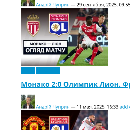
Андрій Чуприн
—
29 сентября, 2025, 09:5
Видео
Эксклюзив
Монако 2:0 Олимпик Лион. Фр
Андрій Чуприн
—
11 мая, 2025, 16:33
add