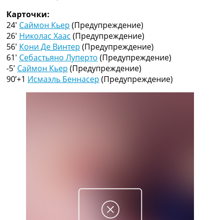
Рейтинг ФИФА
Карточки:
ТВ программа
24′
Саймон Кьер
(Предупреждение)
RU
26′
Николас Хаас
(Предупреждение)
UA
56′
Кони Де Винтер
(Предупреждение)
61′
Себастьяно Луперто
(Предупреждение)
Categories
-5′
Саймон Кьер
(Предупреждение)
90’+1
Исмаэль Беннасер
(Предупреждение)
Главная
Новости футбола
Видео
Трансферы
Новости футбола Украины
Последние комментарии
Конкурс прогнозов
Логин
Рейтинги
Правила
Коллективный прогноз
Турниры
Чемпионат Мира