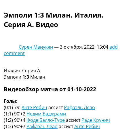
Коллективный прогноз
Турниры
Эмполи 1:3 Милан. Италия.
Чемпионат Мира
Серия A. Видео
Украина. Премьер-Лига
Украина. Первая Лига
Лига Чемпионов
Англия. Премьер Лига
Сурен Манукян
—
3 октября, 2022, 13:04
add
Испания. Ла Лига
comment
Другие Турниры >>>
Таблицы
Таблицы групп Чемпионата Мира
Италия. Серия A
Украина. Премьер-Лига
Эмполи
1:3
Милан
Украина. Первая Лига
Лига Чемпионов. Таблицы групп
Видеообзор матча от 01-10-2022
Англия. Премьер-Лига
Испания. Ла Лига
Голы:
Все таблицы >>>
(0:1) 79′
Анте Ребич
ассист
Рафаэль Леао
Рейтинги
(1:1) 90’+2
Недим Баджрами
Рейтинг стран УЕФА
(1:2) 90’+4
Фоде Балло-Туре
ассист
Раде Крунич
Рейтинг клубов УЕФА
(1:3) 90’+7
Рафаэль Леао
ассист
Анте Ребич