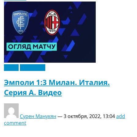
Видео
Эксклюзив
Эмполи 1:3 Милан. Италия.
Серия A. Видео
Сурен Манукян
—
3 октября, 2022, 13:04
add
comment