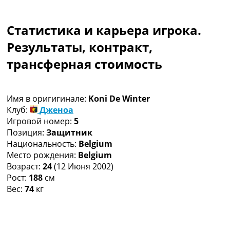
Коллективный прогноз
Турниры
Статистика и карьера игрока.
Чемпионат Мира
Украина. Премьер-Лига
Результаты, контракт,
Украина. Первая Лига
трансферная стоимость
Лига Чемпионов
Англия. Премьер Лига
Испания. Ла Лига
Имя в оригигинале:
Koni De Winter
Другие Турниры >>>
Клуб:
Дженоа
Таблицы
Игровой номер:
5
Таблицы групп Чемпионата Мира
Позиция:
Защитник
Украина. Премьер-Лига
Национальность:
Belgium
Украина. Первая Лига
Место рождения:
Belgium
Лига Чемпионов. Таблицы групп
Возраст:
24
(12 Июня 2002)
Англия. Премьер-Лига
Рост:
188
см
Испания. Ла Лига
Вес:
74
кг
Все таблицы >>>
Рейтинги
Рейтинг стран УЕФА
Рейтинг клубов УЕФА