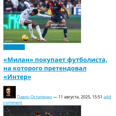
Эксклюзив
«Милан» покупает футболиста,
на которого претендовал
«Интер»
Павло Остапенко
—
11 августа, 2025, 15:51
add
comment