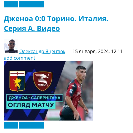
Видео
Эксклюзив
Дженоа 0:0 Торино. Италия.
Серия A. Видео
Олександр Яцентюк
—
15 января, 2024, 12:11
add comment
Видео
Эксклюзив