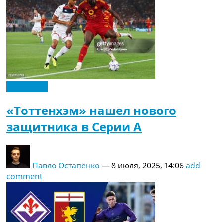
Эксклюзив
«Тоттенхэм» нашел нового
защитника в Серии А
Павло Остапенко
—
8 июля, 2025, 14:06
add
comment