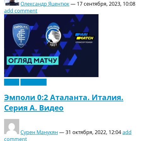
Олександр Яцентюк
—
17 сентября, 2023, 10:08
add comment
Видео
Эксклюзив
Эмполи 0:2 Аталанта. Италия.
Серия A. Видео
Сурен Манукян
—
31 октября, 2022, 12:04
add
comment