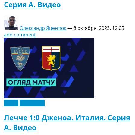
Серия A. Видео
Олександр Яцентюк
—
8 октября, 2023, 12:05
add comment
Видео
Эксклюзив
Лечче 1:0 Дженоа. Италия. Серия
A. Видео