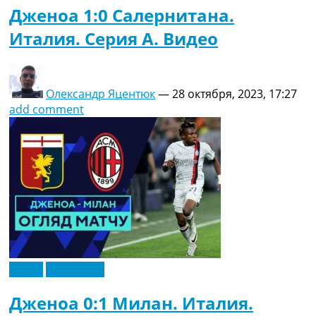
Дженоа 1:0 Салернитана.
Италия. Серия A. Видео
Олександр Яцентюк
—
28 октября, 2023, 17:27
add comment
Видео
Эксклюзив
Дженоа 0:1 Милан. Италия.