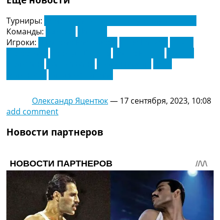
Турниры:
Чемпионат Италии по футболу. Серия А
Команды:
Дженоа
Наполи
Игроки:
Джакомо Распадори
Йенс Каюсте
Кевин
Строотман
Кони Де Винтер
Матео Ретеги
Маттео
Политано
Маттиа Бани
Милан Бадель
Петр
Зелиньски
Эльджиф Эльмас
Олександр Яцентюк
—
17 сентября, 2023, 10:08
add comment
Новости партнеров