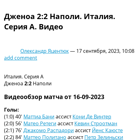
Коллективный прогноз
Турниры
Дженоа 2:2 Наполи. Италия.
Чемпионат Мира
Серия A. Видео
Украина. Премьер-Лига
Украина. Первая Лига
Лига Чемпионов
Англия. Премьер Лига
Олександр Яцентюк
—
17 сентября, 2023, 10:08
Испания. Ла Лига
add comment
Другие Турниры >>>
Таблицы
Таблицы групп Чемпионата Мира
Италия. Серия A
Украина. Премьер-Лига
Дженоа
2:2
Наполи
Украина. Первая Лига
Лига Чемпионов. Таблицы групп
Видеообзор матча от 16-09-2023
Англия. Премьер-Лига
Испания. Ла Лига
Голы:
Все таблицы >>>
(1:0) 40′
Маттиа Бани
ассист
Кони Де Винтер
Рейтинги
(2:0) 56′
Матео Ретеги
ассист
Кевин Строотман
Рейтинг стран УЕФА
(2:1) 76′
Джакомо Распадори
ассист
Йенс Каюсте
Рейтинг клубов УЕФА
(2:2) 84′
Маттео Политано
ассист
Петр Зелиньски