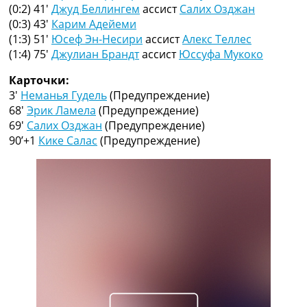
Рейтинг ФИФА
(0:2) 41′
Джуд Беллингем
ассист
Салих Озджан
ТВ программа
(0:3) 43′
Карим Адейеми
(1:3) 51′
Юсеф Эн-Несири
ассист
Алекс Теллес
RU
(1:4) 75′
Джулиан Брандт
ассист
Юссуфа Мукоко
UA
Карточки:
Categories
3′
Неманья Гудель
(Предупреждение)
68′
Эрик Ламела
(Предупреждение)
Главная
69′
Салих Озджан
(Предупреждение)
Новости футбола
90’+1
Кике Салас
(Предупреждение)
Видео
Трансферы
Новости футбола Украины
Последние комментарии
Конкурс прогнозов
Логин
Рейтинги
Правила
Коллективный прогноз
Турниры
Чемпионат Мира