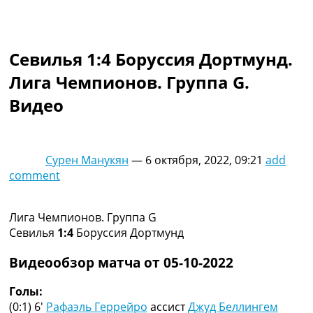
Коллективный прогноз
Турниры
Чемпионат Мира
Севилья 1:4 Боруссия Дортмунд.
Украина. Премьер-Лига
Украина. Первая Лига
Лига Чемпионов. Группа G.
Лига Чемпионов
Видео
Англия. Премьер Лига
Испания. Ла Лига
Другие Турниры >>>
Таблицы
Сурен Манукян
—
6 октября, 2022, 09:21
add
Таблицы групп Чемпионата Мира
comment
Украина. Премьер-Лига
Украина. Первая Лига
Лига Чемпионов. Таблицы групп
Лига Чемпионов. Группа G
Англия. Премьер-Лига
Севилья
1:4
Боруссия Дортмунд
Испания. Ла Лига
Все таблицы >>>
Видеообзор матча от 05-10-2022
Рейтинги
Рейтинг стран УЕФА
Голы:
Рейтинг клубов УЕФА
(0:1) 6′
Рафаэль Геррейро
ассист
Джуд Беллингем