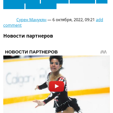
Рафаэль Геррейро
Салих Озджан
Эрик Ламела
Юсеф
Эн-Несири
Юссуфа Мукоко
Сурен Манукян
—
6 октября, 2022, 09:21
add
comment
Новости партнеров