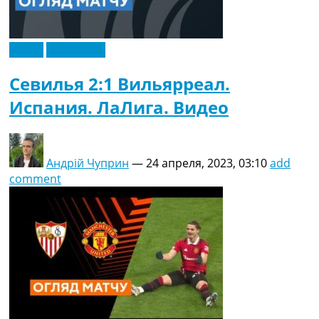
Видео
Эксклюзив
Севилья 2:1 Вильярреал.
Испания. ЛаЛига. Видео
Андрій Чуприн
—
24 апреля, 2023, 03:10
add
comment