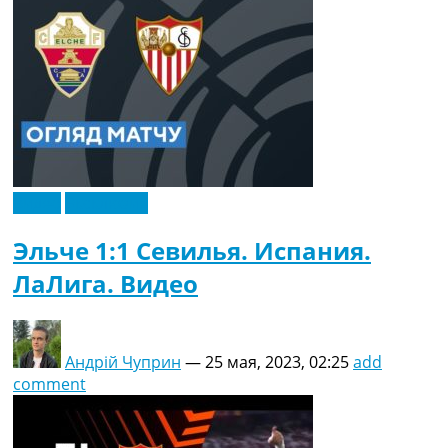
Видео
Эксклюзив
Эльче 1:1 Севилья. Испания.
ЛаЛига. Видео
Андрій Чуприн
—
25 мая, 2023, 02:25
add
comment