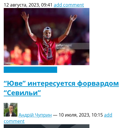
12 августа, 2023, 09:41
add comment
Футбольные трансферы
“Юве” интересуется форвардом
“Севильи”
Андрій Чуприн
—
10 июля, 2023, 10:15
add
comment