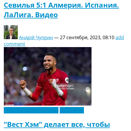
Севилья 5:1 Алмерия. Испания.
ЛаЛига. Видео
Андрій Чуприн
—
27 сентября, 2023, 08:10
add
comment
Футбольные трансферы
Эксклюзив
“Вест Хэм” делает все, чтобы