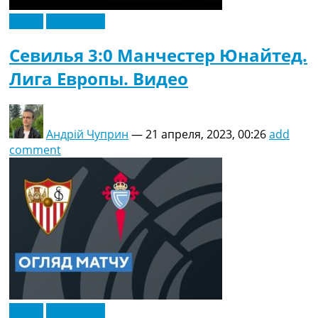
Видео
Эксклюзив
Севилья 3:0 Манчестер Юнайтед.
Лига Европы. Видео
Андрій Чуприн
—
21 апреля, 2023, 00:26
add
comment
Видео
Эксклюзив