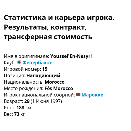
Коллективный прогноз
Турниры
Статистика и карьера игрока.
Чемпионат Мира
Украина. Премьер-Лига
Результаты, контракт,
Украина. Первая Лига
трансферная стоимость
Лига Чемпионов
Англия. Премьер Лига
Испания. Ла Лига
Имя в оригигинале:
Youssef En-Nesyri
Другие Турниры >>>
Клуб:
Фенербахче
Таблицы
Игровой номер:
15
Таблицы групп Чемпионата Мира
Позиция:
Нападающий
Украина. Премьер-Лига
Национальность:
Morocco
Украина. Первая Лига
Место рождения:
Fès Morocco
Лига Чемпионов. Таблицы групп
Игрок национальной сборной:
Марокко
Англия. Премьер-Лига
Возраст:
29
(1 Июня 1997)
Испания. Ла Лига
Рост:
188
см
Все таблицы >>>
Вес:
73
кг
Рейтинги
Рейтинг стран УЕФА
Рейтинг клубов УЕФА