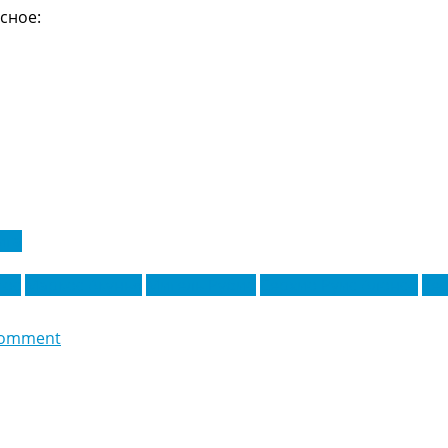
сное:
ига
пос
Маркос Акунья
Мигель Рубио
Серхио Руис Алонсо
Хес
comment