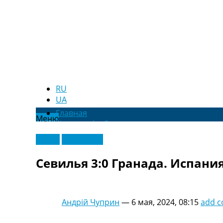
RU
UA
Главная
Меню
Новости футбола
Видео
Видео
Эксклюзив
Трансферы
Новости футбола Украины
Севилья 3:0 Гранада. Испани
Последние комментарии
Конкурс прогнозов
Логин
Рейтинги
Андрій Чуприн
—
6 мая, 2024, 08:15
add 
Правила
Коллективный прогноз