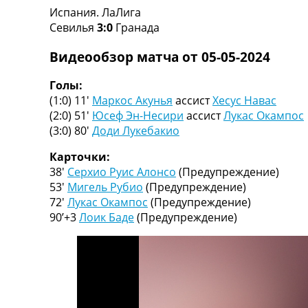
Испания. ЛаЛига
Турниры
Севилья
3:0
Гранада
Чемпионат Мира
Украина. Премьер-Лига
Видеообзор матча от 05-05-2024
Украина. Первая Лига
Лига Чемпионов
Голы:
Англия. Премьер Лига
(1:0) 11′
Маркос Акунья
ассист
Хесус Навас
Испания. Ла Лига
(2:0) 51′
Юсеф Эн-Несири
ассист
Лукас Окампос
Другие Турниры >>>
(3:0) 80′
Доди Лукебакио
Таблицы
Таблицы групп Чемпионата Мира
Карточки:
Украина. Премьер-Лига
38′
Серхио Руис Алонсо
(Предупреждение)
Украина. Первая Лига
53′
Мигель Рубио
(Предупреждение)
Лига Чемпионов. Таблицы групп
72′
Лукас Окампос
(Предупреждение)
Англия. Премьер-Лига
90’+3
Лоик Баде
(Предупреждение)
Испания. Ла Лига
Все таблицы >>>
Рейтинги
Рейтинг стран УЕФА
Рейтинг клубов УЕФА
Рейтинг ФИФА