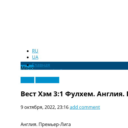
RU
UA
Главная
Меню
Новости футбола
Видео
Видео
Эксклюзив
Трансферы
Новости футбола Украины
Вест Хэм 3:1 Фулхем. Англия.
Последние комментарии
Конкурс прогнозов
9 октября, 2022, 23:16
add comment
Логин
Рейтинги
Правила
Англия. Премьер-Лига
Коллективный прогноз