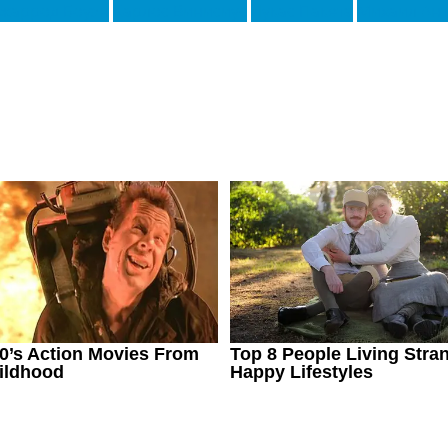
жаррод Боуэн
Карлос Винисиус
Лукас Пакета
Михаил Ан