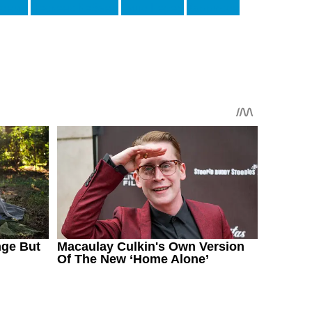
тонио
Нескенс Кебано
Тило Керер
Харрисон