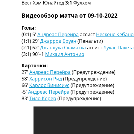
Вест Хэм Юнайтед
3:1
Фулхем
Турниры
Чемпионат Мира
Видеообзор матча от 09-10-2022
Украина. Премьер-Лига
Украина. Первая Лига
Голы:
Лига Чемпионов
(0:1) 5′
Андреас Перейра
ассист
Нескенс Кебано
Англия. Премьер Лига
(1:1) 29′
Джаррод Боуэн
(Пенальти)
Испания. Ла Лига
(2:1) 62′
Джанлука Скамакка
ассист
Лукас Пакета
Другие Турниры >>>
(3:1) 90’+1
Михаил Антонио
Таблицы
Таблицы групп Чемпионата Мира
Карточки:
Украина. Премьер-Лига
27′
Андреас Перейра
(Предупреждение)
Украина. Первая Лига
58′
Харрисон Рид
(Предупреждение)
Лига Чемпионов. Таблицы групп
66′
Карлос Винисиус
(Предупреждение)
Англия. Премьер-Лига
-5′
Андреас Перейра
(Предупреждение)
Испания. Ла Лига
83′
Тило Керер
(Предупреждение)
Все таблицы >>>
Рейтинги
Рейтинг стран УЕФА
Рейтинг клубов УЕФА
Рейтинг ФИФА