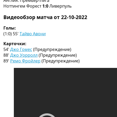
Англия. Премьер-Лига
Рейтинг ФИФА
Ноттингем Форест
1:0
Ливерпуль
ТВ программа
Видеообзор матча от 22-10-2022
RU
UA
Голы:
(1:0) 55′
Тайво Авони
Categories
Карточки:
Главная
54′
Джо Гомес
(Предупреждение)
Новости футбола
88′
Джо Уорролл
(Предупреждение)
Видео
89′
Ремо Фройлер
(Предупреждение)
Трансферы
Новости футбола Украины
Последние комментарии
Конкурс прогнозов
Логин
Рейтинги
Правила
Коллективный прогноз
Турниры
Чемпионат Мира