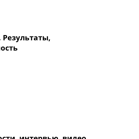
. Результаты,
мость
сти, интервью, видео