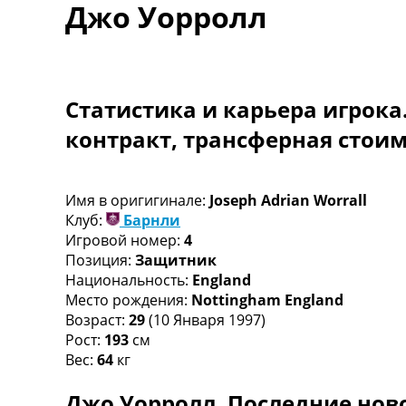
Джо Уорролл
Турниры
Чемпионат Мира
Украина. Премьер-Лига
Украина. Первая Лига
Лига Чемпионов
Статистика и карьера игрока
Англия. Премьер Лига
контракт, трансферная стои
Испания. Ла Лига
Другие Турниры >>>
Таблицы
Таблицы групп Чемпионата Мира
Имя в оригигинале:
Joseph Adrian Worrall
Украина. Премьер-Лига
Клуб:
Барнли
Украина. Первая Лига
Игровой номер:
4
Лига Чемпионов. Таблицы групп
Позиция:
Защитник
Англия. Премьер-Лига
Национальность:
England
Испания. Ла Лига
Место рождения:
Nottingham England
Все таблицы >>>
Возраст:
29
(10 Января 1997)
Рейтинги
Рост:
193
см
Рейтинг стран УЕФА
Вес:
64
кг
Рейтинг клубов УЕФА
Джо Уорролл. Последние ново
Рейтинг ФИФА