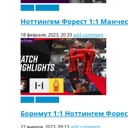
Видео
Эксклюзив
Ноттингем Форест 1:1 Манчес
18 февраля, 2023, 20:33
add comment
Видео
Эксклюзив
Борнмут 1:1 Ноттингем Форес
22 января, 2023, 09:13
add comment