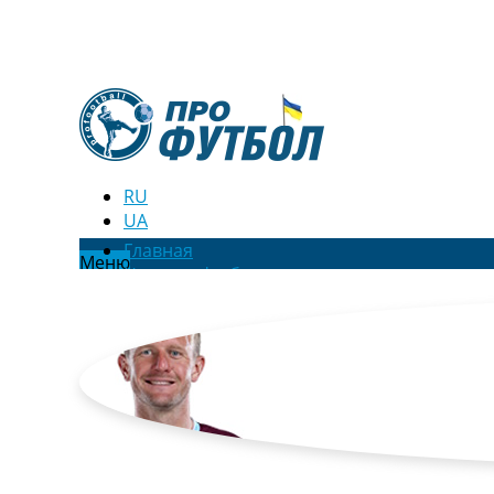
RU
UA
Главная
Меню
Новости футбола
Видео
Трансферы
Новости футбола Украины
Последние комментарии
Конкурс прогнозов
Логин
Рейтинги
Правила
Коллективный прогноз