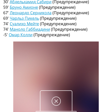
30′
Абдельхамид Сабири
(Предупреждение)
Рейтинг ФИФА
59′
Бруно Амионе
(Предупреждение)
ТВ программа
67′
Леонардо Серникола
(Предупреждение)
RU
69′
Чарльз Пикель
(Предупреждение)
UA
74′
Суалихо Мейте
(Предупреждение)
74′
Маноло Габбиадини
(Предупреждение)
Categories
-5′
Омар Колли
(Предупреждение)
Главная
Новости футбола
Видео
Трансферы
Новости футбола Украины
Последние комментарии
Конкурс прогнозов
Логин
Рейтинги
Правила
Коллективный прогноз
Турниры
Чемпионат Мира