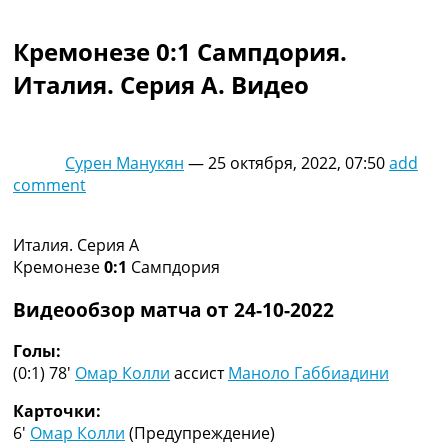
Коллективный прогноз
Турниры
Кремонезе 0:1 Сампдория.
Чемпионат Мира
Италия. Серия A. Видео
Украина. Премьер-Лига
Украина. Первая Лига
Лига Чемпионов
Англия. Премьер Лига
Сурен Манукян
—
25 октября, 2022, 07:50
add
Испания. Ла Лига
comment
Другие Турниры >>>
Таблицы
Таблицы групп Чемпионата Мира
Италия. Серия A
Украина. Премьер-Лига
Кремонезе
0:1
Сампдория
Украина. Первая Лига
Лига Чемпионов. Таблицы групп
Видеообзор матча от 24-10-2022
Англия. Премьер-Лига
Испания. Ла Лига
Голы:
Все таблицы >>>
(0:1) 78′
Омар Колли
ассист
Маноло Габбиадини
Рейтинги
Карточки:
Рейтинг стран УЕФА
6′
Омар Колли
(Предупреждение)
Рейтинг клубов УЕФА