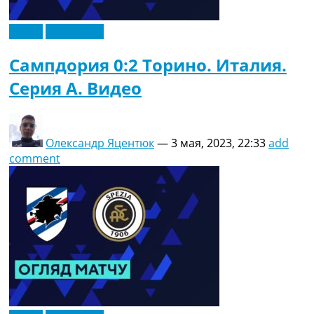
Видео
Эксклюзив
Сампдория 0:2 Торино. Италия.
Серия A. Видео
Олександр Яцентюк
—
3 мая, 2023, 22:33
add
comment