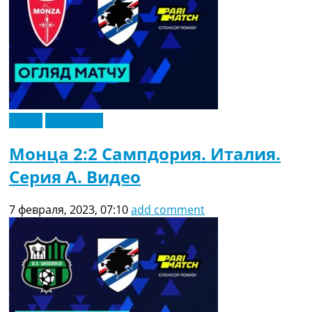
Видео
Эксклюзив
Монца 2:2 Сампдория. Италия.
Серия A. Видео
7 февраля, 2023, 07:10
add comment