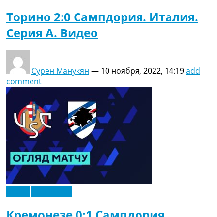
Торино 2:0 Сампдория. Италия.
Серия A. Видео
Сурен Манукян
—
10 ноября, 2022, 14:19
add
comment
Видео
Эксклюзив
Кремонезе 0:1 Сампдория.