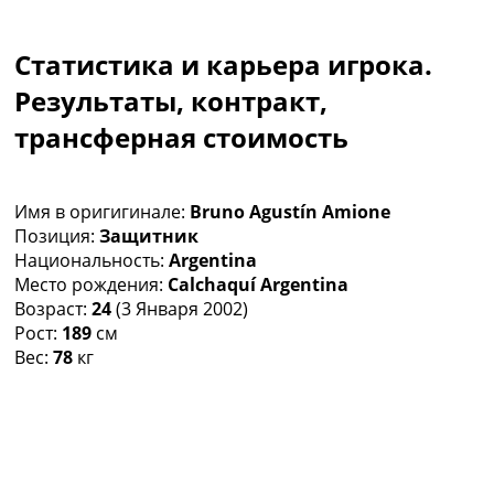
Коллективный прогноз
Турниры
Статистика и карьера игрока.
Чемпионат Мира
Украина. Премьер-Лига
Результаты, контракт,
Украина. Первая Лига
трансферная стоимость
Лига Чемпионов
Англия. Премьер Лига
Испания. Ла Лига
Имя в оригигинале:
Bruno Agustín Amione
Другие Турниры >>>
Позиция:
Защитник
Таблицы
Национальность:
Argentina
Таблицы групп Чемпионата Мира
Место рождения:
Calchaquí Argentina
Украина. Премьер-Лига
Возраст:
24
(3 Января 2002)
Украина. Первая Лига
Рост:
189
см
Лига Чемпионов. Таблицы групп
Вес:
78
кг
Англия. Премьер-Лига
Испания. Ла Лига
Все таблицы >>>
Рейтинги
Рейтинг стран УЕФА
Рейтинг клубов УЕФА