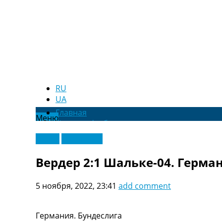
RU
UA
Главная
Меню
Новости футбола
Видео
Видео
Эксклюзив
Трансферы
Новости футбола Украины
Вердер 2:1 Шальке-04. Герма
Последние комментарии
Конкурс прогнозов
5 ноября, 2022, 23:41
add comment
Логин
Рейтинги
Правила
Германия. Бундеслига
Коллективный прогноз