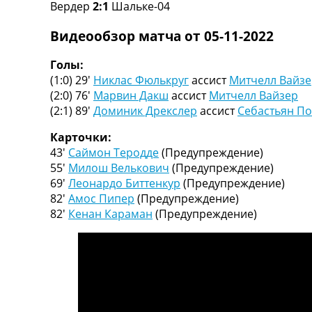
Вердер
2:1
Шальке-04
Турниры
Чемпионат Мира
Видеообзор матча от 05-11-2022
Украина. Премьер-Лига
Украина. Первая Лига
Голы:
Лига Чемпионов
(1:0) 29′
Никлас Фюлькруг
ассист
Митчелл Вайзе
Англия. Премьер Лига
(2:0) 76′
Марвин Дакш
ассист
Митчелл Вайзер
Испания. Ла Лига
(2:1) 89′
Доминик Дрекслер
ассист
Себастьян По
Другие Турниры >>>
Таблицы
Карточки:
Таблицы групп Чемпионата Мира
43′
Саймон Теродде
(Предупреждение)
Украина. Премьер-Лига
55′
Милош Велькович
(Предупреждение)
Украина. Первая Лига
69′
Леонардо Биттенкур
(Предупреждение)
Лига Чемпионов. Таблицы групп
82′
Амос Пипер
(Предупреждение)
Англия. Премьер-Лига
82′
Кенан Караман
(Предупреждение)
Испания. Ла Лига
Все таблицы >>>
Рейтинги
Рейтинг стран УЕФА
Рейтинг клубов УЕФА
Рейтинг ФИФА