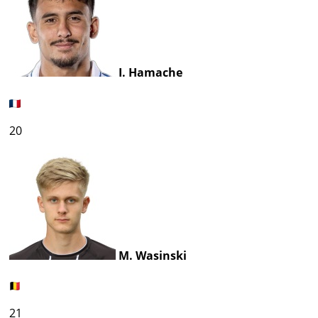
I. Hamache
20
M. Wasinski
21