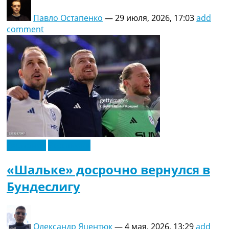
Павло Остапенко
—
29 июля, 2026, 17:03
add
comment
Германия
Эксклюзив
«Шальке» досрочно вернулся в
Бундеслигу
Олександр Яцентюк
—
4 мая, 2026, 13:29
add