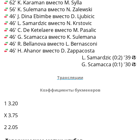
62' K. Karaman вместо M. Sylla
56' K. Sulemana вместо N. Zalewski
46' J. Dina Ebimbe вместо D. Ljubicic
46' L. Samardzic вместо N. Krstovic
46' C. De Ketelaere вместо M. Pasalic
46' G. Scamacca вместо K. Sulemana
46' R. Bellanova вместо L. Bernasconi
46' H. Ahanor вместо D. Zappacosta
39' (0:2) L. Samardzic
30' (0:1) G. Scamacca
Трансляции
Коэффициенты букмекеров
1
3.20
X
3.75
2
2.05