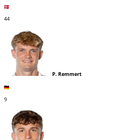
44
P. Remmert
9