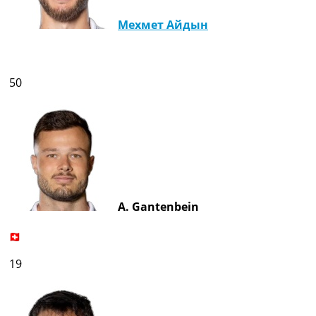
Мехмет Айдын
50
A. Gantenbein
19