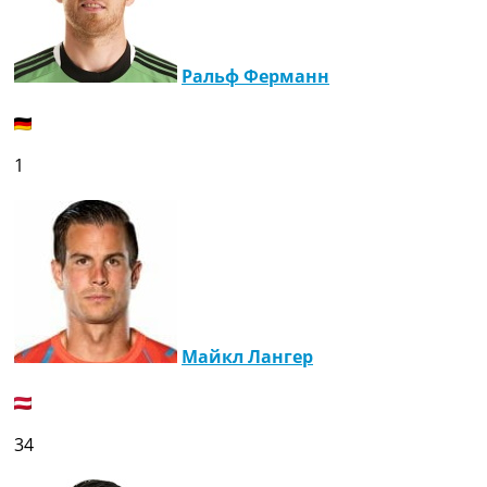
Украина. Премьер-Лига
Украина. Первая Лига
Лига Чемпионов
Ральф Ферманн
Англия. Премьер Лига
Испания. Ла Лига
Другие Турниры >>>
Таблицы
1
Таблицы групп Чемпионата Мира
Украина. Премьер-Лига
Украина. Первая Лига
Лига Чемпионов. Таблицы групп
Англия. Премьер-Лига
Испания. Ла Лига
Все таблицы >>>
Рейтинги
Майкл Лангер
Рейтинг стран УЕФА
Рейтинг клубов УЕФА
Рейтинг ФИФА
34
ТВ программа