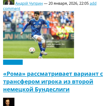
Андрій Чуприн
—
20 января, 2026, 22:05
add
comment
Эксклюзив
«Рома» рассматривает вариант с
трансфером игрока из второй
немецкой Бундеслиги