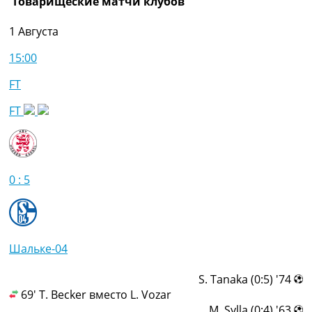
Товарищеские матчи клубов
1 Августа
15:00
FT
FT
0 : 5
Шальке-04
74' (0:5) S. Tanaka
69' T. Becker вместо L. Vozar
63' (0:4) M. Sylla