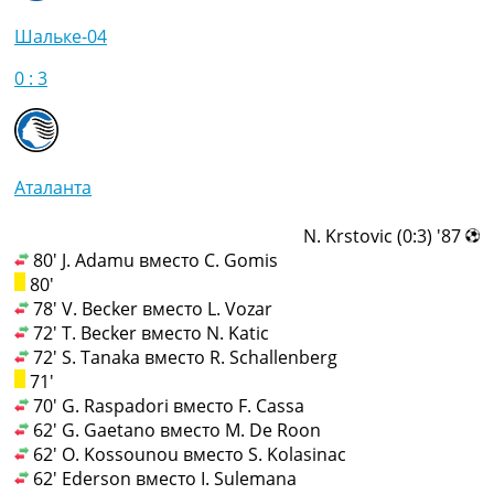
Шальке-04
0 : 3
Аталанта
87' (0:3) N. Krstovic
80' J. Adamu вместо C. Gomis
80'
78' V. Becker вместо L. Vozar
72' T. Becker вместо N. Katic
72' S. Tanaka вместо R. Schallenberg
71'
70' G. Raspadori вместо F. Cassa
62' G. Gaetano вместо M. De Roon
62' O. Kossounou вместо S. Kolasinac
62' Ederson вместо I. Sulemana