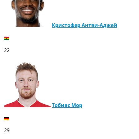
Кристофер Антви-Аджей
22
Тобиас Мор
29