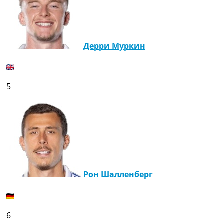
Дерри Муркин
5
Рон Шалленберг
6