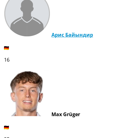
Арис Байындир
16
Max Grüger