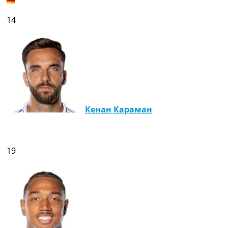
14
Кенан Караман
19