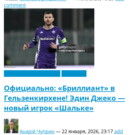
comment
Футбольные трансферы
Эксклюзив
Официально: «Бриллиант» в
Гельзенкирхене! Эдин Джеко —
новый игрок «Шальке»
Андрій Чуприн
—
22 января, 2026, 23:17
add