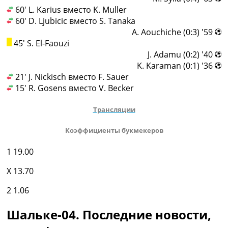
60' L. Karius вместо K. Muller
60' D. Ljubicic вместо S. Tanaka
59' (0:3) A. Aouchiche
45' S. El-Faouzi
40' (0:2) J. Adamu
36' (0:1) K. Karaman
21' J. Nickisch вместо F. Sauer
15' R. Gosens вместо V. Becker
Трансляции
Коэффициенты букмекеров
1
19.00
X
13.70
2
1.06
Шальке-04. Последние новости,