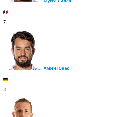
Мусса Силла
Рейтинг ФИФА
ТВ программа
RU
7
UA
Categories
Главная
Новости футбола
Видео
Трансферы
Амин Юнес
Новости футбола Украины
Последние комментарии
Конкурс прогнозов
Логин
8
Рейтинги
Правила
Коллективный прогноз
Турниры
Чемпионат Мира