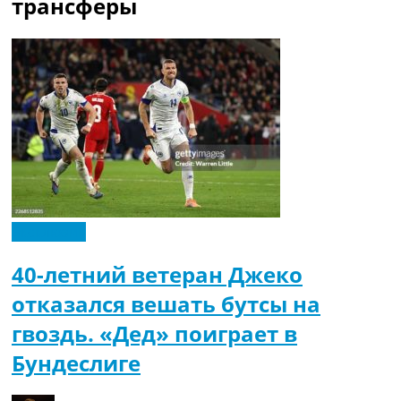
трансферы
Эксклюзив
40-летний ветеран Джеко
отказался вешать бутсы на
гвоздь. «Дед» поиграет в
Бундеслиге