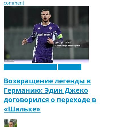
comment
Футбольные трансферы
Эксклюзив
Возвращение легенды в
Германию: Эдин Джеко
договорился о переходе в
«Шальке»