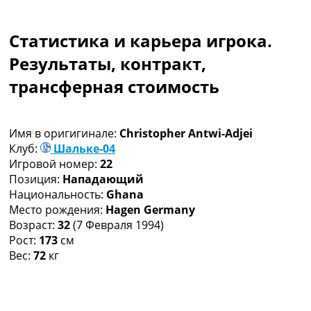
Коллективный прогноз
Турниры
Статистика и карьера игрока.
Чемпионат Мира
Украина. Премьер-Лига
Результаты, контракт,
Украина. Первая Лига
трансферная стоимость
Лига Чемпионов
Англия. Премьер Лига
Испания. Ла Лига
Имя в оригигинале:
Christopher Antwi-Adjei
Другие Турниры >>>
Клуб:
Шальке-04
Таблицы
Игровой номер:
22
Таблицы групп Чемпионата Мира
Позиция:
Нападающий
Украина. Премьер-Лига
Национальность:
Ghana
Украина. Первая Лига
Место рождения:
Hagen Germany
Лига Чемпионов. Таблицы групп
Возраст:
32
(7 Февраля 1994)
Англия. Премьер-Лига
Рост:
173
см
Испания. Ла Лига
Вес:
72
кг
Все таблицы >>>
Рейтинги
Рейтинг стран УЕФА
Рейтинг клубов УЕФА