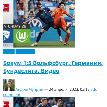
Видео
Эксклюзив
Бохум 1:5 Вольфсбург. Германия.
Бундеслига. Видео
Андрій Чуприн
—
24 апреля, 2023, 03:18
add
comment