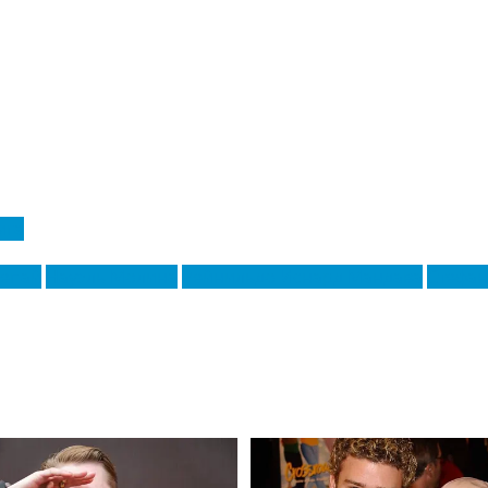
ига
епай
Науэль Молина
Рейнильдо Иснард Мандава
Стефан