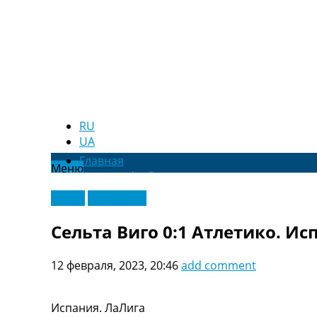
RU
UA
Главная
Меню
Новости футбола
Видео
Видео
Эксклюзив
Трансферы
Новости футбола Украины
Сельта Виго 0:1 Атлетико. Ис
Последние комментарии
Конкурс прогнозов
12 февраля, 2023, 20:46
add comment
Логин
Рейтинги
Правила
Испания. ЛаЛига
Коллективный прогноз