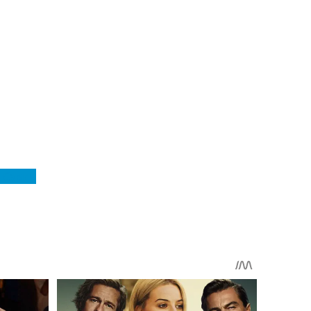
 Савич