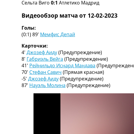
Сельта Виго
0:1
Атлетико Мадрид
Турниры
Чемпионат Мира
Видеообзор матча от 12-02-2023
Украина. Премьер-Лига
Украина. Первая Лига
Голы:
Лига Чемпионов
(0:1) 89′
Мемфис Депай
Англия. Премьер Лига
Испания. Ла Лига
Карточки:
Другие Турниры >>>
4′
Джозеф Аиду
(Предупреждение)
Таблицы
8′
Габриэль Вейга
(Предупреждение)
Таблицы групп Чемпионата Мира
41′
Рейнильдо Иснард Мандава
(Предупрежден
Украина. Премьер-Лига
70′
Стефан Савич
(Прямая красная)
Украина. Первая Лига
-5′
Джозеф Аиду
(Предупреждение)
Лига Чемпионов. Таблицы групп
87′
Науэль Молина
(Предупреждение)
Англия. Премьер-Лига
Испания. Ла Лига
Все таблицы >>>
Рейтинги
Рейтинг стран УЕФА
Рейтинг клубов УЕФА
Рейтинг ФИФА