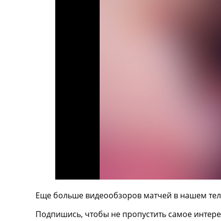
ТВ программа
RU
UA
Categories
Главная
Новости футбола
Видео
Трансферы
Новости футбола Украины
Последние комментарии
Конкурс прогнозов
Логин
Рейтинги
Правила
Коллективный прогноз
Еще больше видеообзоров матчей в нашем тел
Турниры
Чемпионат Мира
Подпишись, чтобы не пропустить самое интере
Украина. Премьер-Лига