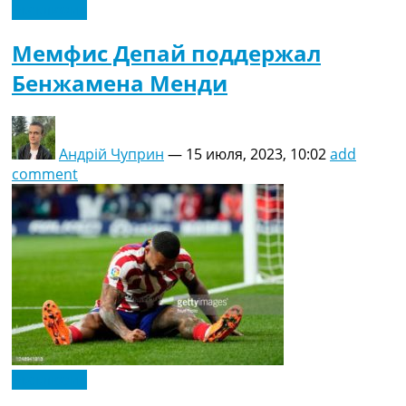
Эксклюзив
Мемфис Депай поддержал
Бенжамена Менди
Андрій Чуприн
—
15 июля, 2023, 10:02
add
comment
Эксклюзив