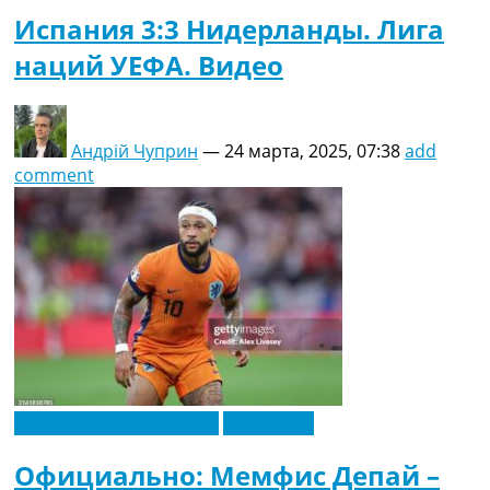
Испания 3:3 Нидерланды. Лига
наций УЕФА. Видео
Андрій Чуприн
—
24 марта, 2025, 07:38
add
comment
Футбольные трансферы
Эксклюзив
Официально: Мемфис Депай –