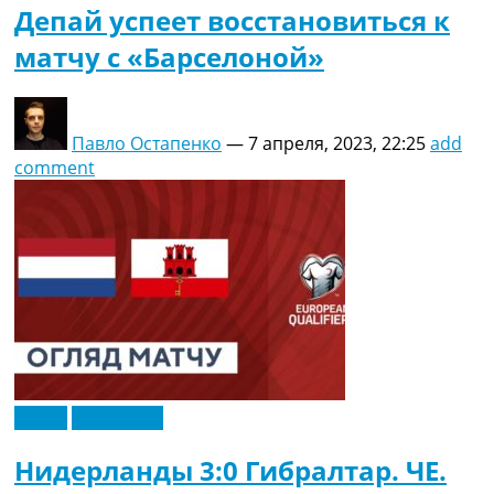
Депай успеет восстановиться к
матчу с «Барселоной»
Павло Остапенко
—
7 апреля, 2023, 22:25
add
comment
Видео
Эксклюзив
Нидерланды 3:0 Гибралтар. ЧЕ.