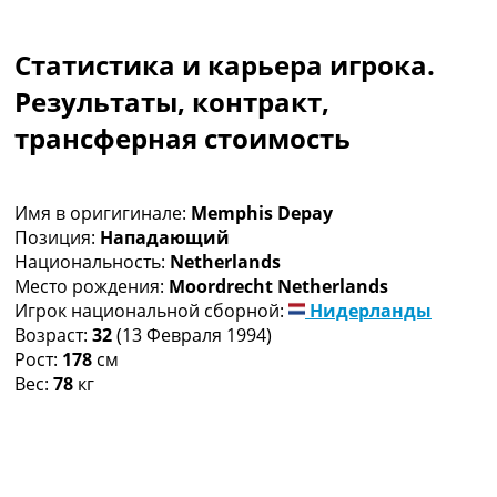
Коллективный прогноз
Турниры
Статистика и карьера игрока.
Чемпионат Мира
Украина. Премьер-Лига
Результаты, контракт,
Украина. Первая Лига
трансферная стоимость
Лига Чемпионов
Англия. Премьер Лига
Испания. Ла Лига
Имя в оригигинале:
Memphis Depay
Другие Турниры >>>
Позиция:
Нападающий
Таблицы
Национальность:
Netherlands
Таблицы групп Чемпионата Мира
Место рождения:
Moordrecht Netherlands
Украина. Премьер-Лига
Игрок национальной сборной:
Нидерланды
Украина. Первая Лига
Возраст:
32
(13 Февраля 1994)
Лига Чемпионов. Таблицы групп
Рост:
178
см
Англия. Премьер-Лига
Вес:
78
кг
Испания. Ла Лига
Все таблицы >>>
Рейтинги
Рейтинг стран УЕФА
Рейтинг клубов УЕФА