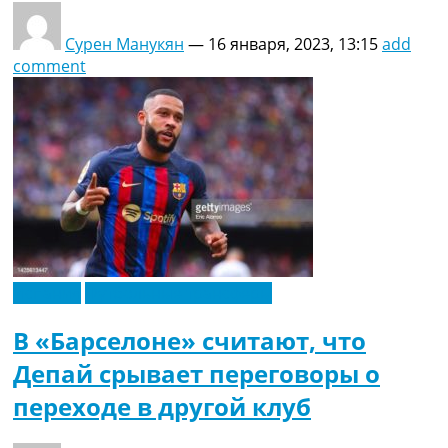
Сурен Манукян
—
16 января, 2023, 13:15
add
comment
Испания
Футбольные трансферы
В «Барселоне» считают, что
Депай срывает переговоры о
переходе в другой клуб