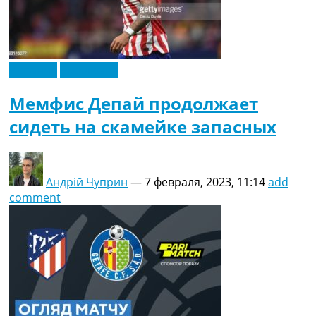
Испания
Эксклюзив
Мемфис Депай продолжает
сидеть на скамейке запасных
Андрій Чуприн
—
7 февраля, 2023, 11:14
add
comment