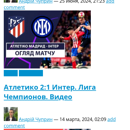
Андрій Чуприн
—
25 июня, 2024, 21:23
add
comment
Видео
Эксклюзив
Атлетико 2:1 Интер. Лига
Чемпионов. Видео
Андрій Чуприн
—
14 марта, 2024, 02:09
add
comment