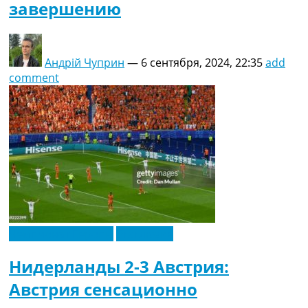
завершению
Андрій Чуприн
—
6 сентября, 2024, 22:35
add
comment
Чемпионат Европы
Эксклюзив
Нидерланды 2-3 Австрия:
Австрия сенсационно