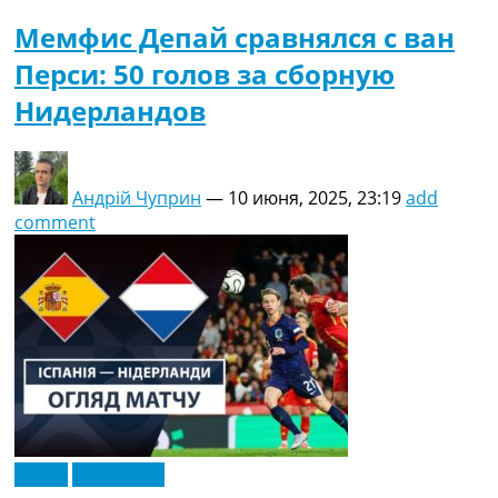
Мемфис Депай сравнялся с ван
Перси: 50 голов за сборную
Нидерландов
Андрій Чуприн
—
10 июня, 2025, 23:19
add
comment
Видео
Эксклюзив