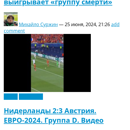
выигрывает «группу смерти»
Михайло Суржин
—
25 июня, 2024, 21:26
add
comment
Видео
Эксклюзив
Нидерланды 2:3 Австрия.
ЕВРО-2024. Группа D. Видео