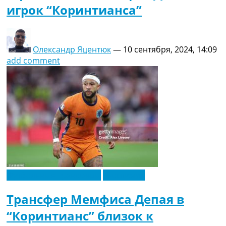
игрок “Коринтианса”
Олександр Яцентюк
—
10 сентября, 2024, 14:09
add comment
Футбольные трансферы
Эксклюзив
Трансфер Мемфиса Депая в
“Коринтианс” близок к