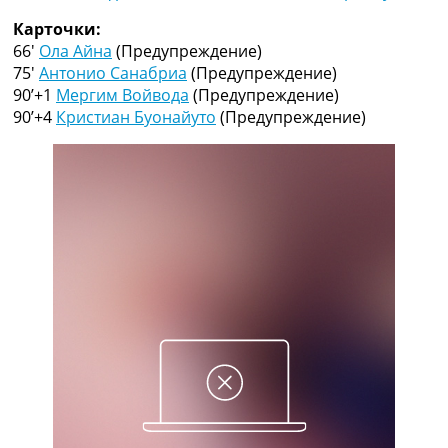
Рейтинг ФИФА
Карточки:
ТВ программа
66′
Ола Айна
(Предупреждение)
RU
75′
Антонио Санабриа
(Предупреждение)
UA
90’+1
Мергим Войвода
(Предупреждение)
90’+4
Кристиан Буонайуто
(Предупреждение)
Categories
Главная
Новости футбола
Видео
Трансферы
Новости футбола Украины
Последние комментарии
Конкурс прогнозов
Логин
Рейтинги
Правила
Коллективный прогноз
Турниры
Чемпионат Мира