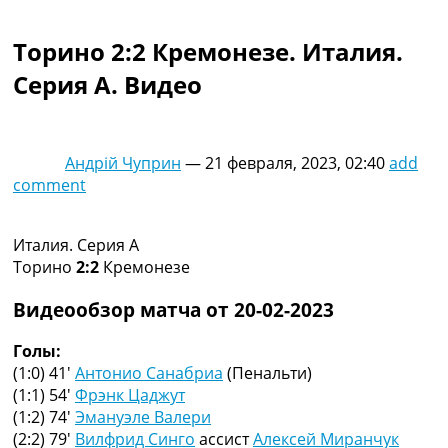
Коллективный прогноз
Турниры
Торино 2:2 Кремонезе. Италия.
Чемпионат Мира
Серия A. Видео
Украина. Премьер-Лига
Украина. Первая Лига
Лига Чемпионов
Англия. Премьер Лига
Андрій Чуприн
—
21 февраля, 2023, 02:40
add
Испания. Ла Лига
comment
Другие Турниры >>>
Таблицы
Таблицы групп Чемпионата Мира
Италия. Серия A
Украина. Премьер-Лига
Торино
2:2
Кремонезе
Украина. Первая Лига
Лига Чемпионов. Таблицы групп
Видеообзор матча от 20-02-2023
Англия. Премьер-Лига
Испания. Ла Лига
Голы:
Все таблицы >>>
(1:0) 41′
Антонио Санабриа
(Пенальти)
Рейтинги
(1:1) 54′
Фрэнк Цаджут
Рейтинг стран УЕФА
(1:2) 74′
Эмануэле Валери
Рейтинг клубов УЕФА
(2:2) 79′
Вилфрид Синго
ассист
Алексей Миранчук