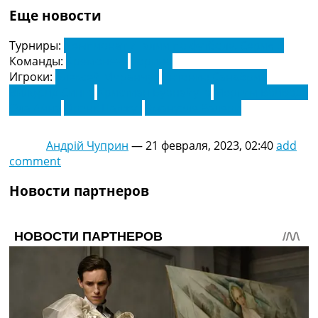
Еще новости
Турниры:
Чемпионат Италии по футболу. Серия А
Команды:
Кремонезе
Торино
Игроки:
Алексей Миранчук
Антонио Санабриа
Вилфрид Синго
Кристиан Буонайуто
Мергим Войвода
Ола Айна
Фрэнк Цаджут
Эмануэле Валери
Андрій Чуприн
—
21 февраля, 2023, 02:40
add
comment
Новости партнеров