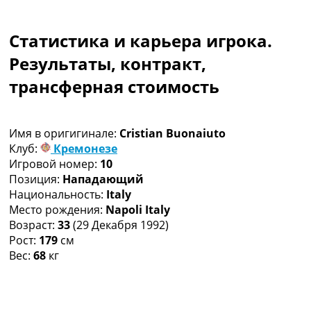
Коллективный прогноз
Турниры
Статистика и карьера игрока.
Чемпионат Мира
Украина. Премьер-Лига
Результаты, контракт,
Украина. Первая Лига
трансферная стоимость
Лига Чемпионов
Англия. Премьер Лига
Испания. Ла Лига
Имя в оригигинале:
Cristian Buonaiuto
Другие Турниры >>>
Клуб:
Кремонезе
Таблицы
Игровой номер:
10
Таблицы групп Чемпионата Мира
Позиция:
Нападающий
Украина. Премьер-Лига
Национальность:
Italy
Украина. Первая Лига
Место рождения:
Napoli Italy
Лига Чемпионов. Таблицы групп
Возраст:
33
(29 Декабря 1992)
Англия. Премьер-Лига
Рост:
179
см
Испания. Ла Лига
Вес:
68
кг
Все таблицы >>>
Рейтинги
Рейтинг стран УЕФА
Рейтинг клубов УЕФА