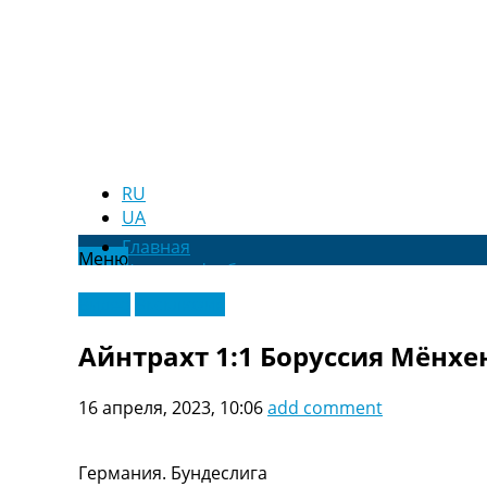
RU
UA
Главная
Меню
Новости футбола
Видео
Видео
Эксклюзив
Трансферы
Новости футбола Украины
Айнтрахт 1:1 Боруссия Мёнхе
Последние комментарии
Конкурс прогнозов
16 апреля, 2023, 10:06
add comment
Логин
Рейтинги
Правила
Германия. Бундеслига
Коллективный прогноз