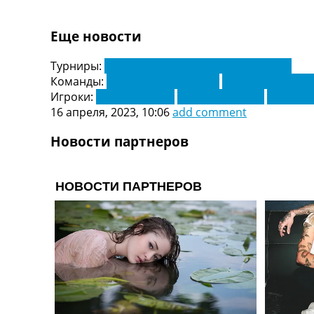
Украина. Первая Лига
Лига Чемпионов
Еще новости
Англия. Премьер Лига
Испания. Ла Лига
Турниры:
Чемпионат Германии. Бундеслига
Другие Турниры >>>
Команды:
Айнтрахт Франкфурт
Боруссия Мёнхе
Таблицы
Игроки:
Даичи Камада
Йонас Хофманн
Куадио 
Таблицы групп Чемпионата Мира
16 апреля, 2023, 10:06
add comment
Украина. Премьер-Лига
Украина. Первая Лига
Новости партнеров
Лига Чемпионов. Таблицы групп
Англия. Премьер-Лига
Испания. Ла Лига
Все таблицы >>>
Рейтинги
Рейтинг стран УЕФА
Рейтинг клубов УЕФА
Рейтинг ФИФА
ТВ программа