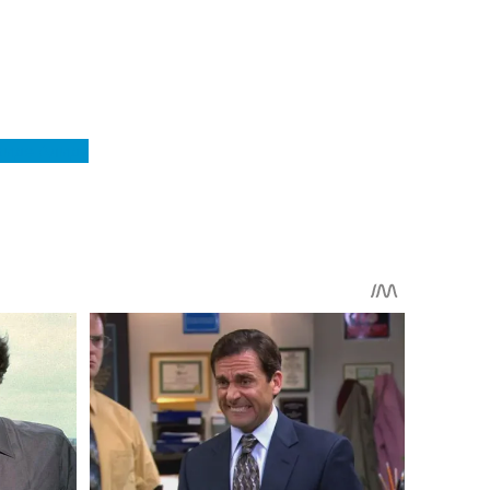
иде Алиду