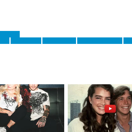
нгладбах
Коне
Ларс Штиндл
Маркус Тюрам
Рэндал Коло Муани
Фар