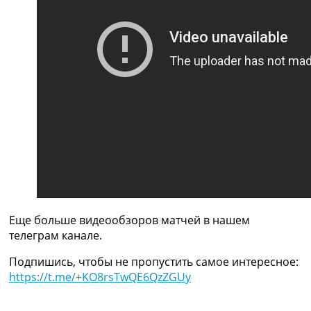
Рейтинг ФИФА
ТВ программа
RU
UA
Categories
Главная
Новости футбола
Видео
Трансферы
Новости футбола Украины
Последние комментарии
Конкурс прогнозов
Еще больше видеообзоров матчей в нашем
Логин
телеграм канале.
Рейтинги
Правила
Подпишись, чтобы не пропустить самое интересное:
Коллективный прогноз
https://t.me/+KO8rsTwQE6QzZGUy
Турниры
Чемпионат Мира