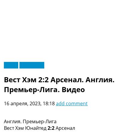
RU
Видео
Эксклюзив
UA
Главная
Меню
Вест Хэм 2:2 Арсенал. Англия.
Новости футбола
Видео
Премьер-Лига. Видео
Трансферы
Новости футбола Украины
16 апреля, 2023, 18:18
add comment
Последние комментарии
Конкурс прогнозов
Логин
Англия. Премьер-Лига
Рейтинги
Вест Хэм Юнайтед
2:2
Арсенал
Правила