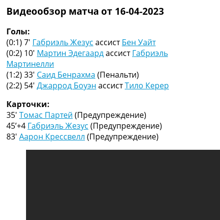
Коллективный прогноз
Видеообзор матча от 16-04-2023
Турниры
Чемпионат Мира
Голы:
Украина. Премьер-Лига
(0:1) 7′
Габриэль Жезус
ассист
Бен Уайт
Украина. Первая Лига
(0:2) 10′
Мартин Эдегаард
ассист
Габриэль
Лига Чемпионов
Мартинелли
Англия. Премьер Лига
(1:2) 33′
Саид Бенрахма
(Пенальти)
Испания. Ла Лига
(2:2) 54′
Джаррод Боуэн
ассист
Тило Керер
Другие Турниры >>>
Карточки:
Таблицы
35′
Томас Партей
(Предупреждение)
Таблицы групп Чемпионата Мира
45’+4
Габриэль Жезус
(Предупреждение)
Украина. Премьер-Лига
83′
Аарон Крессвелл
(Предупреждение)
Украина. Первая Лига
Лига Чемпионов. Таблицы групп
Англия. Премьер-Лига
Испания. Ла Лига
Все таблицы >>>
Рейтинги
Рейтинг стран УЕФА
Рейтинг клубов УЕФА