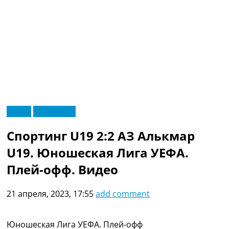
RU
Видео
Эксклюзив
UA
Главная
Меню
Спортинг U19 2:2 АЗ Алькмар
Новости футбола
Видео
U19. Юношеская Лига УЕФА.
Трансферы
Плей-офф. Видео
Новости футбола Украины
Последние комментарии
21 апреля, 2023, 17:55
add comment
Конкурс прогнозов
Логин
Рейтинги
Юношеская Лига УЕФА. Плей-офф
Правила