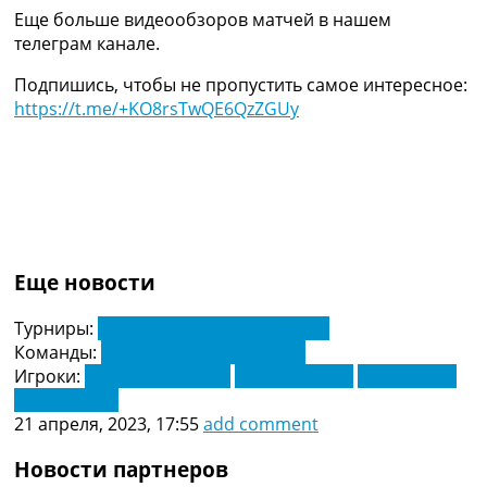
Украина. Премьер-Лига
Еще больше видеообзоров матчей в нашем
Украина. Первая Лига
телеграм канале.
Лига Чемпионов
Подпишись, чтобы не пропустить самое интересное:
Англия. Премьер Лига
https://t.me/+KO8rsTwQE6QzZGUy
Испания. Ла Лига
Другие Турниры >>>
Таблицы
Таблицы групп Чемпионата Мира
Украина. Премьер-Лига
Украина. Первая Лига
Лига Чемпионов. Таблицы групп
Англия. Премьер-Лига
Еще новости
Испания. Ла Лига
Все таблицы >>>
Турниры:
Юношеская лига УЕФА U19
Рейтинги
Команды:
Спортинг Лиссабон U19
Рейтинг стран УЕФА
Игроки:
Гонсало Эстевеш
Диого Кабрал
Марко Круз
Рейтинг клубов УЕФА
Эрнест Поку
Рейтинг ФИФА
21 апреля, 2023, 17:55
add comment
ТВ программа
Новости партнеров