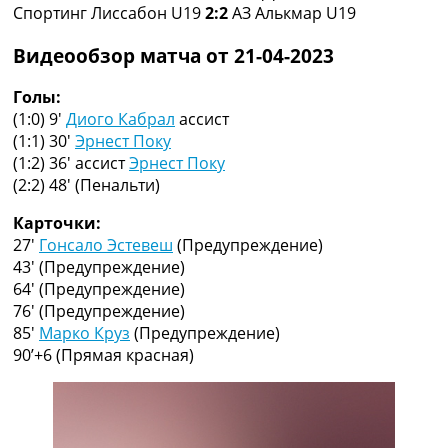
Спортинг Лиссабон U19
2:2
АЗ Алькмар U19
Коллективный прогноз
Турниры
Видеообзор матча от 21-04-2023
Чемпионат Мира
Украина. Премьер-Лига
Голы:
Украина. Первая Лига
(1:0) 9′
Диого Кабрал
ассист
Лига Чемпионов
(1:1) 30′
Эрнест Поку
Англия. Премьер Лига
(1:2) 36′
ассист
Эрнест Поку
Испания. Ла Лига
(2:2) 48′
(Пенальти)
Другие Турниры >>>
Таблицы
Карточки:
Таблицы групп Чемпионата Мира
27′
Гонсало Эстевеш
(Предупреждение)
Украина. Премьер-Лига
43′
(Предупреждение)
Украина. Первая Лига
64′
(Предупреждение)
Лига Чемпионов. Таблицы групп
76′
(Предупреждение)
Англия. Премьер-Лига
85′
Марко Круз
(Предупреждение)
Испания. Ла Лига
90’+6
(Прямая красная)
Все таблицы >>>
Рейтинги
Рейтинг стран УЕФА
Рейтинг клубов УЕФА