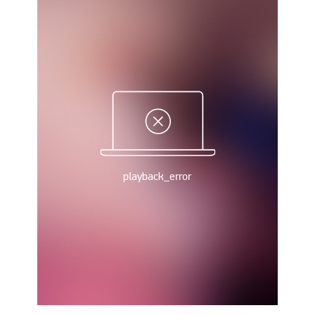
Рейтинг ФИФА
ТВ программа
RU
UA
Categories
Главная
Новости футбола
Видео
Трансферы
Новости футбола Украины
Последние комментарии
Конкурс прогнозов
Логин
Рейтинги
Правила
Коллективный прогноз
Турниры
Чемпионат Мира