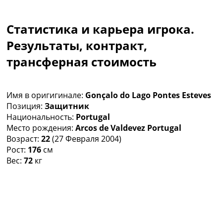
Коллективный прогноз
Турниры
Статистика и карьера игрока.
Чемпионат Мира
Украина. Премьер-Лига
Результаты, контракт,
Украина. Первая Лига
трансферная стоимость
Лига Чемпионов
Англия. Премьер Лига
Испания. Ла Лига
Имя в оригигинале:
Gonçalo do Lago Pontes Esteves
Другие Турниры >>>
Позиция:
Защитник
Таблицы
Национальность:
Portugal
Таблицы групп Чемпионата Мира
Место рождения:
Arcos de Valdevez Portugal
Украина. Премьер-Лига
Возраст:
22
(27 Февраля 2004)
Украина. Первая Лига
Рост:
176
см
Лига Чемпионов. Таблицы групп
Вес:
72
кг
Англия. Премьер-Лига
Испания. Ла Лига
Все таблицы >>>
Рейтинги
Рейтинг стран УЕФА
Рейтинг клубов УЕФА