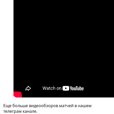
Украина. Премьер-Лига
Украина. Первая Лига
Лига Чемпионов
Англия. Премьер Лига
Испания. Ла Лига
Другие Турниры >>>
Таблицы
Таблицы групп Чемпионата Мира
Украина. Премьер-Лига
Украина. Первая Лига
Лига Чемпионов. Таблицы групп
Англия. Премьер-Лига
Испания. Ла Лига
Все таблицы >>>
Рейтинги
Рейтинг стран УЕФА
Рейтинг клубов УЕФА
Рейтинг ФИФА
ТВ программа
Еще больше видеообзоров матчей в нашем
телеграм канале.