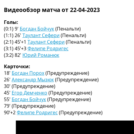
Рейтинг ФИФА
Видеообзор матча от 22-04-2023
ТВ программа
RU
Голы:
UA
(0:1) 9′
Богдан Бойчук
(Пенальти)
(1:1) 26′
Таулант Сефери
(Пенальти)
Categories
(2:1) 45’+1
Таулант Сефери
(Пенальти)
(3:1) 45’+3
Фелипе Родригес
Главная
(3:2) 82′
Юрий Романюк
Новости футбола
Видео
Карточки:
Трансферы
18′
Богдан Порох
(Предупреждение)
Новости футбола Украины
26′
Александр Мызюк
(Предупреждение)
Последние комментарии
30′
(Предупреждение)
Конкурс прогнозов
45′
Егор Демченко
(Предупреждение)
Логин
55′
Богдан Бойчук
(Предупреждение)
Рейтинги
79′
(Предупреждение)
Правила
90’+2
Фелипе Родригес
(Предупреждение)
Коллективный прогноз
Турниры
Чемпионат Мира