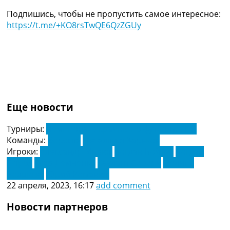
Подпишись, чтобы не пропустить самое интересное:
https://t.me/+KO8rsTwQE6QzZGUy
Еще новости
Турниры:
Чемпионат Украины по футболу. УПЛ
Команды:
Ворскла
Металлист Харьков
Игроки:
Александр Мызюк
Богдан Бойчук
Богдан
Порох
Егор Демченко
Таулант Сефери
Фелипе
Родригес
Юрий Романюк
22 апреля, 2023, 16:17
add comment
Новости партнеров