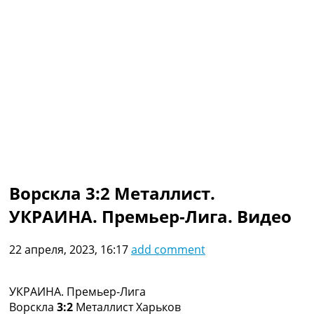
Коллективный прогноз
Турниры
Чемпионат Мира
Украина. Премьер-Лига
Украина. Первая Лига
Лига Чемпионов
Англия. Премьер Лига
Испания. Ла Лига
Другие Турниры >>>
Таблицы
Таблицы групп Чемпионата Мира
Украина. Премьер-Лига
Ворскла 3:2 Металлист.
Украина. Первая Лига
УКРАИНА. Премьер-Лига. Видео
Лига Чемпионов. Таблицы групп
Англия. Премьер-Лига
Испания. Ла Лига
22 апреля, 2023, 16:17
add comment
Все таблицы >>>
Рейтинги
Рейтинг стран УЕФА
УКРАИНА. Премьер-Лига
Рейтинг клубов УЕФА
Ворскла
3:2
Металлист Харьков