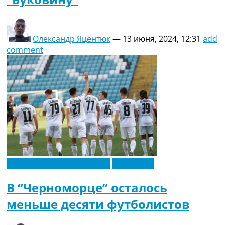
Олександр Яцентюк
—
13 июня, 2024, 12:31
add
comment
Новости футбола Украины
Эксклюзив
В “Черноморце” осталось
меньше десяти футболистов