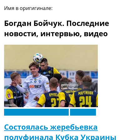
Рейтинг ФИФА
Имя в оригигинале:
ТВ программа
Богдан Бойчук. Последние
RU
UA
новости, интервью, видео
Categories
Главная
Новости футбола
Видео
Трансферы
Новости футбола Украины
Последние комментарии
Конкурс прогнозов
Логин
Рейтинги
Новости футбола Украины
Эксклюзив
Правила
Коллективный прогноз
Состоялась жеребьевка
Турниры
полуфинала Кубка Украины
Чемпионат Мира