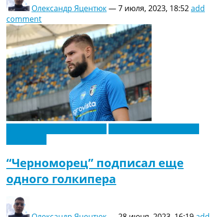
Олександр Яцентюк
—
7 июля, 2023, 18:52
add
comment
Новости футбола Украины
Футбольные трансферы
Эксклюзив
“Черноморец” подписал еще
одного голкипера
Олександр Яцентюк
—
28 июня, 2023, 16:19
add