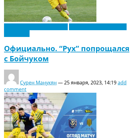
Новости футбола Украины
Футбольные трансферы
Эксклюзив
Официально. “Рух” попрощался
с Бойчуком
Сурен Манукян
—
25 января, 2023, 14:19
add
comment