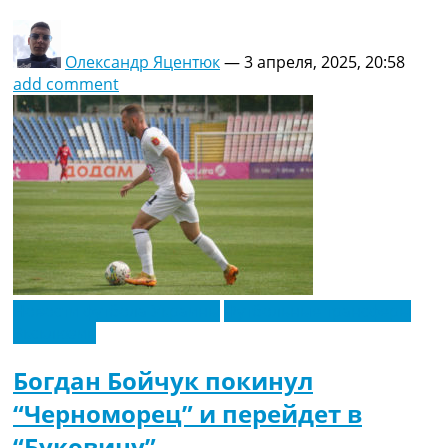
Олександр Яцентюк
—
3 апреля, 2025, 20:58
add comment
Новости футбола Украины
Футбольные трансферы
Эксклюзив
Богдан Бойчук покинул
“Черноморец” и перейдет в
“Буковину”