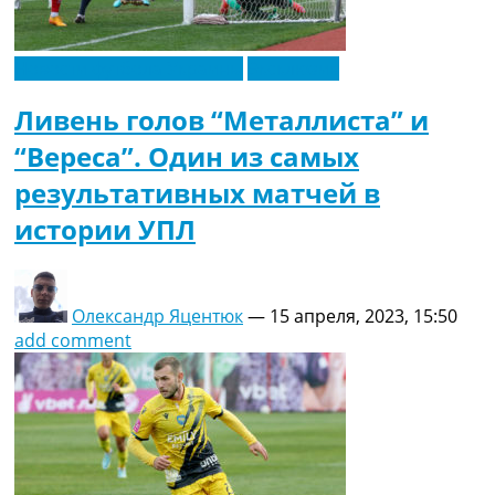
Новости футбола Украины
Эксклюзив
Ливень голов “Металлиста” и
“Вереса”. Один из самых
результативных матчей в
истории УПЛ
Олександр Яцентюк
—
15 апреля, 2023, 15:50
add comment