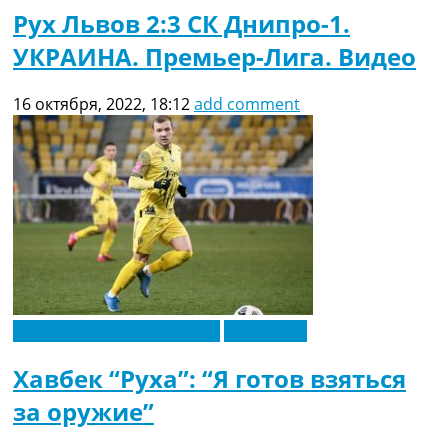
Рух Львов 2:3 СК Днипро-1.
УКРАИНА. Премьер-Лига. Видео
16 октября, 2022, 18:12
add comment
Новости футбола Украины
Эксклюзив
Хавбек “Руха”: “Я готов взяться
за оружие”