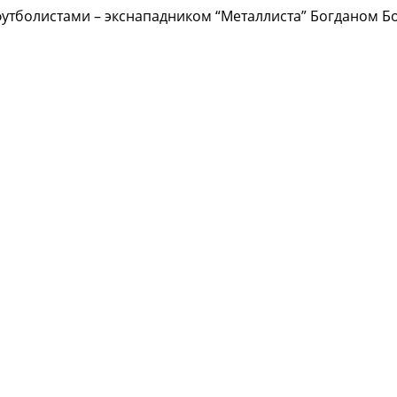
футболистами – экснападником “Металлиста” Богданом Б