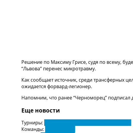
ТВ программа
RU
UA
Categories
Главная
Новости футбола
Видео
Решение по Максиму Грисе, судя по всему, буд
Трансферы
“Львова” перенес микротравму.
Новости футбола Украины
Последние комментарии
Как сообщает источник, среди трансферных цел
Конкурс прогнозов
ожидается форвард-легионер.
Логин
Напомним, что ранее “Черноморец” подписал д
Рейтинги
Правила
Еще новости
Коллективный прогноз
Турниры
Турниры:
Чемпионат Украины по футболу. УПЛ
Чемпионат Мира
Команды:
Черноморец
Украина. Премьер-Лига