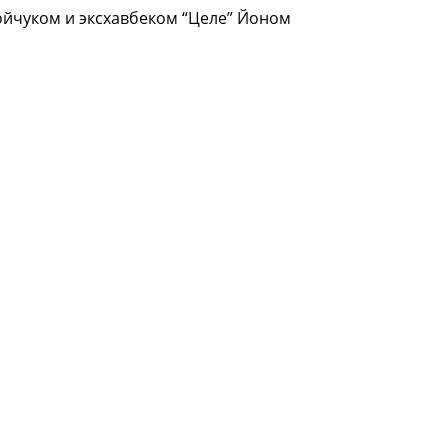
ойчуком и эксхавбеком “Целе” Йоном