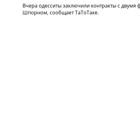
Вчера одесситы заключили контракты с двумя 
Турниры
Шпорном, сообщает ТаТоТаке.
Чемпионат Мира
Украина. Премьер-Лига
Украина. Первая Лига
Лига Чемпионов
Англия. Премьер Лига
Испания. Ла Лига
Другие Турниры >>>
Таблицы
Таблицы групп Чемпионата Мира
Украина. Премьер-Лига
Украина. Первая Лига
Лига Чемпионов. Таблицы групп
Англия. Премьер-Лига
Испания. Ла Лига
Все таблицы >>>
Рейтинги
Рейтинг стран УЕФА
Рейтинг клубов УЕФА
Рейтинг ФИФА