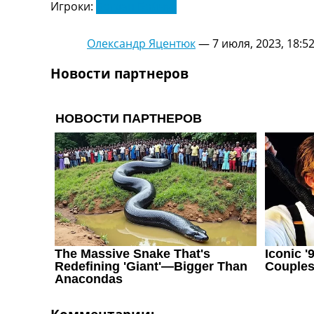
Игроки:
Богдан Бойчук
Украина. Первая Лига
Лига Чемпионов
Англия. Премьер Лига
Олександр Яцентюк
—
7 июля, 2023, 18:5
Испания. Ла Лига
Новости партнеров
Другие Турниры >>>
Таблицы
Таблицы групп Чемпионата Мира
Украина. Премьер-Лига
Украина. Первая Лига
Лига Чемпионов. Таблицы групп
Англия. Премьер-Лига
Испания. Ла Лига
Все таблицы >>>
Рейтинги
Рейтинг стран УЕФА
Рейтинг клубов УЕФА
Рейтинг ФИФА
ТВ программа