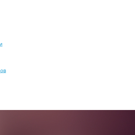
и
дов