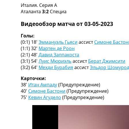
Италия. Серия A
Турниры
Аталанта
3:2
Специа
Чемпионат Мира
Украина. Премьер-Лига
Видеообзор матча от 03-05-2023
Украина. Первая Лига
Лига Чемпионов
Голы:
Англия. Премьер Лига
(0:1) 18′
Эммануэль Гьяси
ассист
Симоне Бастон
Испания. Ла Лига
(1:1) 32′
Мартен де Роон
Другие Турниры >>>
(2:1) 48′
Давид Заппакоста
Таблицы
(3:1) 54′
Луис Мюриэль
ассист
Берат Джимсити
Таблицы групп Чемпионата Мира
(3:2) 64′
Мехди Бурабия
ассист
Эльдор Шомуро
Украина. Премьер-Лига
Украина. Первая Лига
Карточки:
Лига Чемпионов. Таблицы групп
38′
Итан Ампаду
(Предупреждение)
Англия. Премьер-Лига
40′
Симоне Бастони
(Предупреждение)
Испания. Ла Лига
75′
Кевин Агудело
(Предупреждение)
Все таблицы >>>
Рейтинги
Рейтинг стран УЕФА
Рейтинг клубов УЕФА
Рейтинг ФИФА