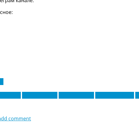
еграм канале.
сное:
 А
н Ампаду
Кевин Агудело
Луис Мюриэль
Мартен де Роон
М
add comment