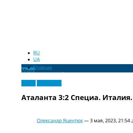
RU
UA
Главная
Меню
Новости футбола
Видео
Видео
Эксклюзив
Трансферы
Новости футбола Украины
Аталанта 3:2 Специа. Италия.
Последние комментарии
Конкурс прогнозов
Логин
Рейтинги
Олександр Яцентюк
—
3 мая, 2023, 21:54
Правила
Коллективный прогноз