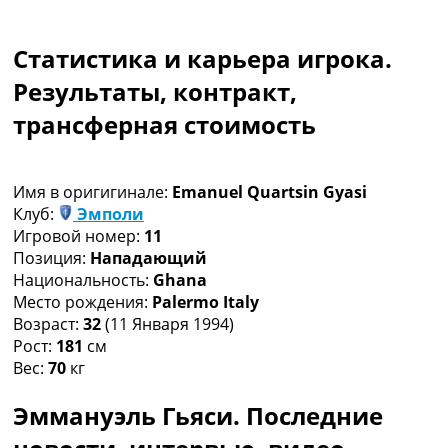
Коллективный прогноз
Турниры
Статистика и карьера игрока.
Чемпионат Мира
Украина. Премьер-Лига
Результаты, контракт,
Украина. Первая Лига
трансферная стоимость
Лига Чемпионов
Англия. Премьер Лига
Испания. Ла Лига
Имя в оригигинале:
Emanuel Quartsin Gyasi
Другие Турниры >>>
Клуб:
Эмполи
Таблицы
Игровой номер:
11
Таблицы групп Чемпионата Мира
Позиция:
Нападающий
Украина. Премьер-Лига
Национальность:
Ghana
Украина. Первая Лига
Место рождения:
Palermo Italy
Лига Чемпионов. Таблицы групп
Возраст:
32
(11 Января 1994)
Англия. Премьер-Лига
Рост:
181
см
Испания. Ла Лига
Вес:
70
кг
Все таблицы >>>
Рейтинги
Эммануэль Гьяси. Последние
Рейтинг стран УЕФА
Рейтинг клубов УЕФА