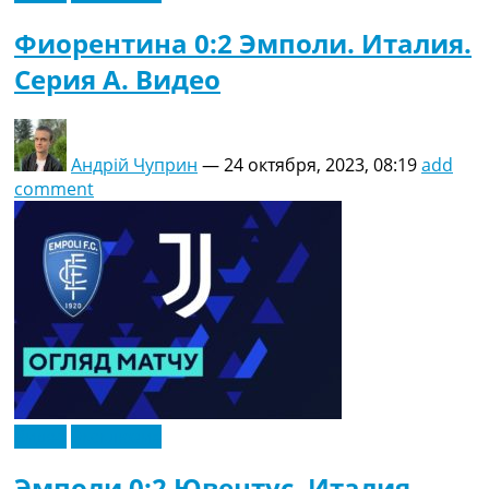
Фиорентина 0:2 Эмполи. Италия.
Серия A. Видео
Андрій Чуприн
—
24 октября, 2023, 08:19
add
comment
Видео
Эксклюзив
Эмполи 0:2 Ювентус. Италия.