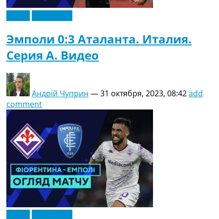
Видео
Эксклюзив
Эмполи 0:3 Аталанта. Италия.
Серия A. Видео
Андрій Чуприн
—
31 октября, 2023, 08:42
add
comment
Видео
Эксклюзив