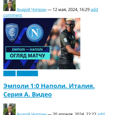
Андрій Чуприн
—
12 мая, 2024, 16:29
add
comment
Видео
Эксклюзив
Эмполи 1:0 Наполи. Италия.
Серия A. Видео
Андрій Чуприн
—
20 апреля, 2024, 22:22
add