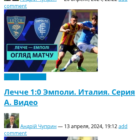
comment
Видео
Эксклюзив
Лечче 1:0 Эмполи. Италия. Серия
A. Видео
Андрій Чуприн
—
13 апреля, 2024, 19:12
add
comment