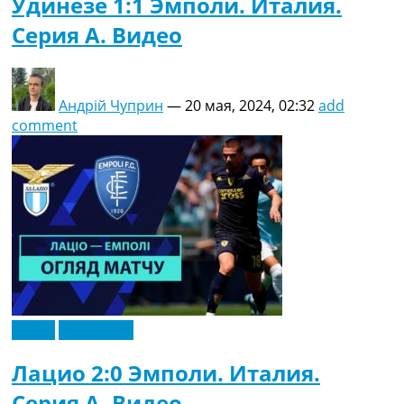
Удинезе 1:1 Эмполи. Италия.
Серия A. Видео
Андрій Чуприн
—
20 мая, 2024, 02:32
add
comment
Видео
Эксклюзив
Лацио 2:0 Эмполи. Италия.
Серия A. Видео