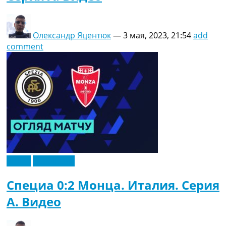
Олександр Яцентюк
—
3 мая, 2023, 21:54
add
comment
Видео
Эксклюзив
Специа 0:2 Монца. Италия. Серия
A. Видео