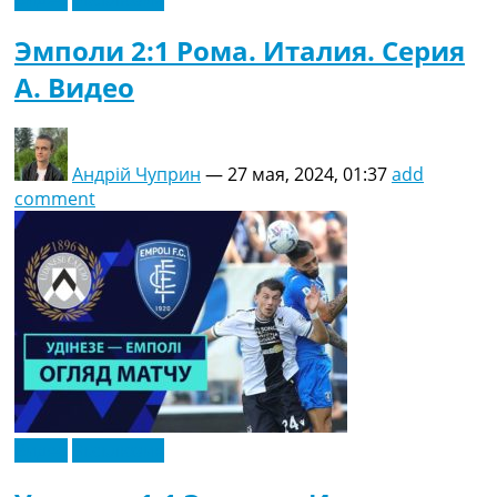
Эмполи 2:1 Рома. Италия. Серия
A. Видео
Андрій Чуприн
—
27 мая, 2024, 01:37
add
comment
Видео
Эксклюзив