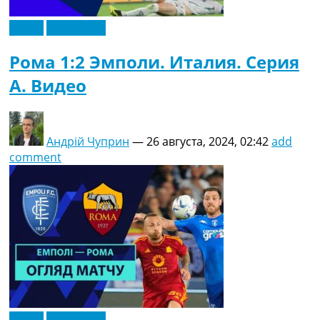
Видео
Эксклюзив
Рома 1:2 Эмполи. Италия. Серия
A. Видео
Андрій Чуприн
—
26 августа, 2024, 02:42
add
comment
Видео
Эксклюзив